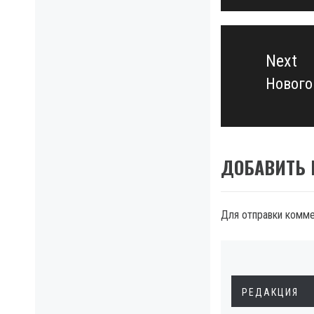
Next
Нового
Next
post:
ДОБАВИТЬ
Для отправки комм
РЕДАКЦИЯ