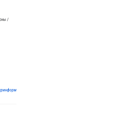
оны /
кринформ