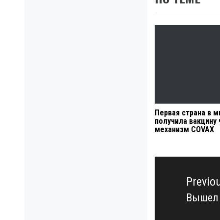
Первая страна в м
получила вакцину 
механизм COVAX
Навигация
по
Previo
записям
Вышел 
Previo
post: