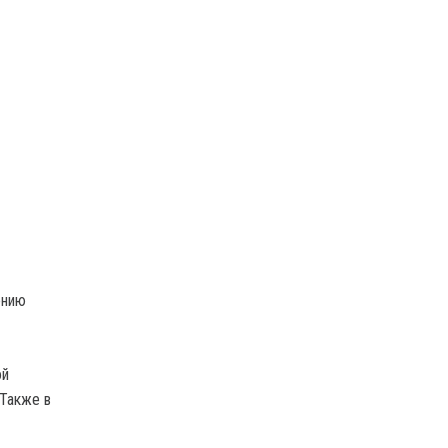
ению
ой
Также в