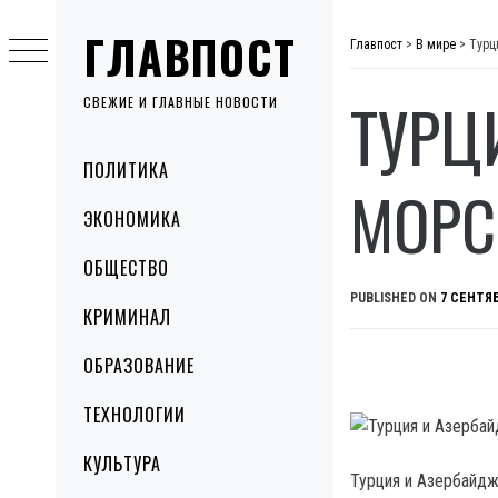
Skip
ГЛАВПОСТ
to
Главпост
>
В мире
>
Турц
content
ТУРЦ
СВЕЖИЕ И ГЛАВНЫЕ НОВОСТИ
Primary
ПОЛИТИКА
Menu
МОРС
ЭКОНОМИКА
ОБЩЕСТВО
PUBLISHED ON
7 СЕНТЯБ
КРИМИНАЛ
ОБРАЗОВАНИЕ
ТЕХНОЛОГИИ
КУЛЬТУРА
Турция и Азербайдж