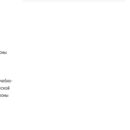
оны.
.
чебно-
еской
роны