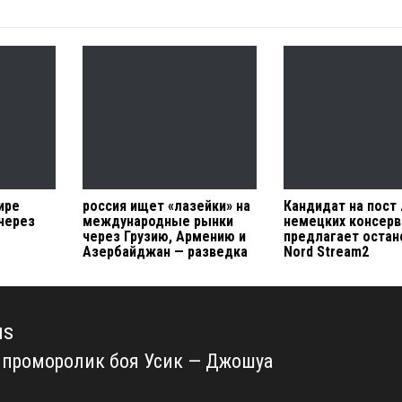
ире
россия ищет «лазейки» на
Кандидат на пост
через
международные рынки
немецких консер
через Грузию, Армению и
предлагает остан
Азербайджан — разведка
Nord Stream2
us
проморолик боя Усик — Джошуа
us