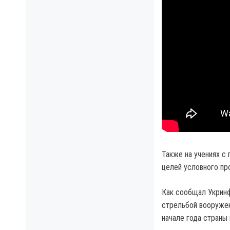
Также на учениях с
целей условного про
Как сообщал Укринф
стрельбой вооружен
начале года страны