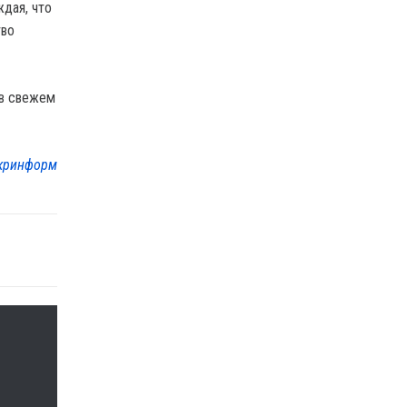
дая, что
тво
 в свежем
кринформ