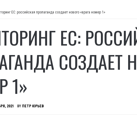
торинг ЕС: российская пропаганда создает нового «врага номер 1»
ТОРИНГ ЕС: РОССИ
АГАНДА СОЗДАЕТ Н
Р 1»
РЯ, 2021
BY
ПЕТР ЮРЬЕВ