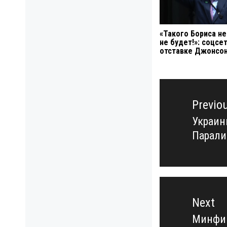
«Такого Бориса не
не будет!»: соцсе
отставке Джонсо
Навигация
по
Previo
записям
Украин
Previo
Парали
post:
Next
Минфин
Next