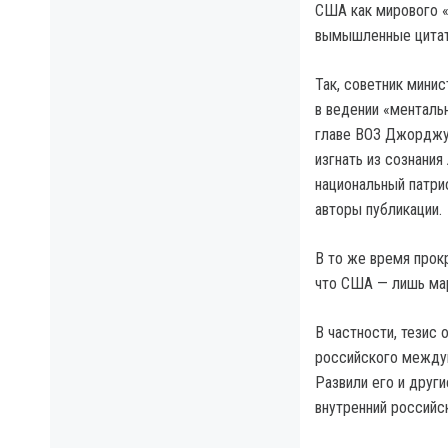
США как мирового «
вымышленные цита
Так, советник мини
в ведении «менталь
главе ВОЗ Джорджу 
изгнать из сознани
национальный патри
авторы публикации.
В то же время прок
что США — лишь мар
В частности, тезис 
российского междун
Развили его и друг
внутренний российс