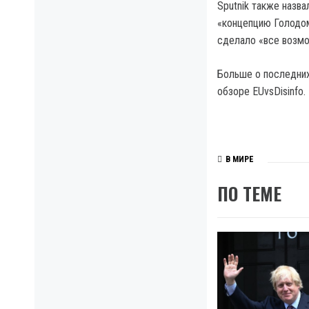
Sputnik также назв
«концепцию Голодом
сделало «все возмо
Больше о последних
обзоре EUvsDisinfo.
В МИРЕ
ПО ТЕМЕ