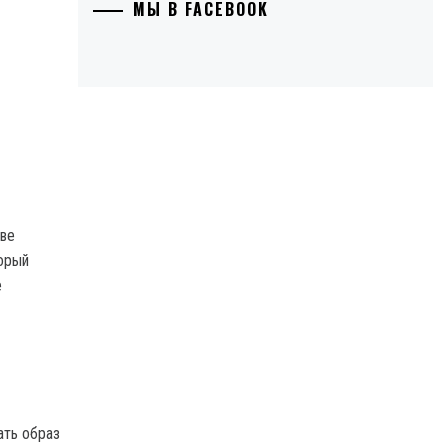
МЫ В FACEBOOK
тве
торый
е
ать образ