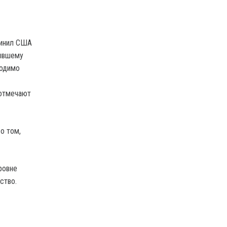
винил США
бывшему
ходимо
 отмечают
о том,
ровне
ство.