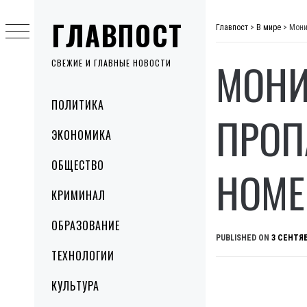
Skip
ГЛАВПОСТ
to
Главпост
>
В мире
>
Мони
content
МОНИ
СВЕЖИЕ И ГЛАВНЫЕ НОВОСТИ
Primary
ПОЛИТИКА
Menu
ПРОП
ЭКОНОМИКА
ОБЩЕСТВО
НОМЕ
КРИМИНАЛ
ОБРАЗОВАНИЕ
PUBLISHED ON
3 СЕНТЯБ
ТЕХНОЛОГИИ
КУЛЬТУРА