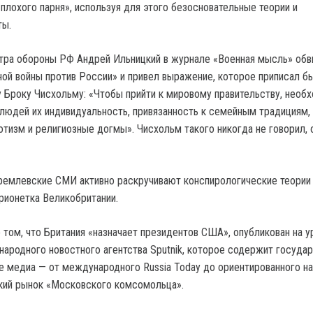
плохого парня», используя для этого безосновательные теории и
ты.
стра обороны РФ Андрей Ильницкий в журнале «Военная мысль» об
ной войны против России» и привел выражение, которое приписал 
Броку Чисхольму: «Чтобы прийти к мировому правительству, необ
я людей их индивидуальность, привязанность к семейным традициям,
отизм и религиозные догмы». Чисхольм такого никогда не говорил,
ремлевские СМИ активно раскручивают конспирологические теории 
ионетка Великобритании.
о том, что Британия «назначает президентов США», опубликован на у
ародного новостного агентства Sputnik, которое содержит государ
ие медиа — от международного Russia Today до ориентированного на
кий рынок «Московского комсомольца».