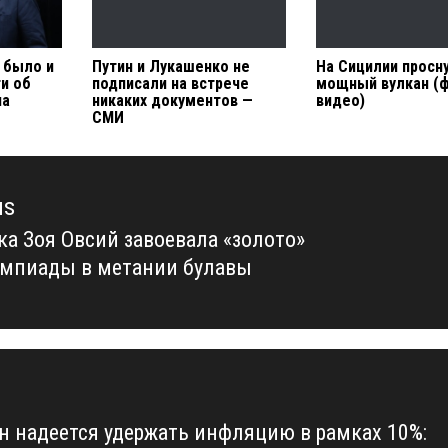
 было и
Путин и Лукашенко не
На Сицилии просн
ти об
подписали на встрече
мощный вулкан (ф
на
никаких документов —
видео)
СМИ
us
ка Зоя Овсий завоевала «золото»
us
мпиады в метании булавы
 надеется удержать инфляцию в рамках 10%: