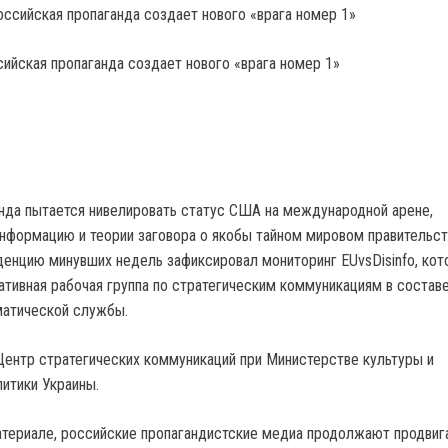
сийская пропаганда создает нового «врага номер 1»
нда пытается нивелировать статус США на международной арене,
нформацию и теории заговора о якобы тайном мировом правительс
нденцию минувших недель зафиксировал мониторинг EUvsDisinfo, ко
тивная рабочая группа по стратегическим коммуникациям в состав
матической службы.
ентр стратегических коммуникаций при Министерстве культуры и
итики Украины.
атериале, российские пропагандистские медиа продолжают продвиг