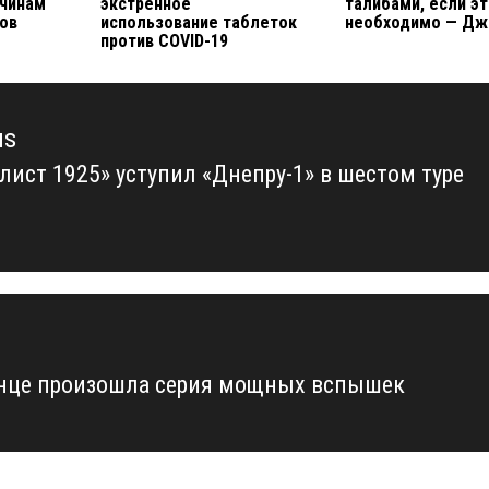
ичинам
экстренное
талибами, если э
сов
использование таблеток
необходимо — Дж
против COVID-19
us
лист 1925» уступил «Днепру-1» в шестом туре
us
нце произошла серия мощных вспышек