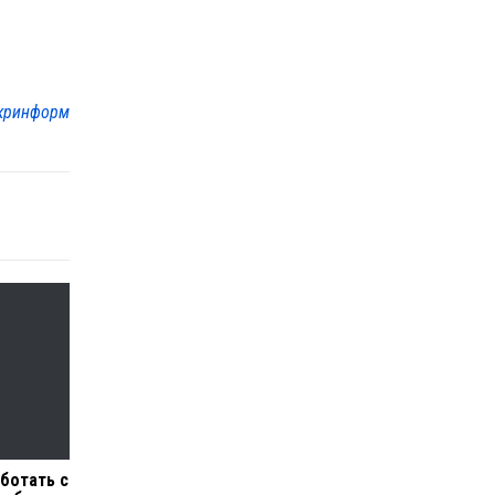
кринформ
аботать с