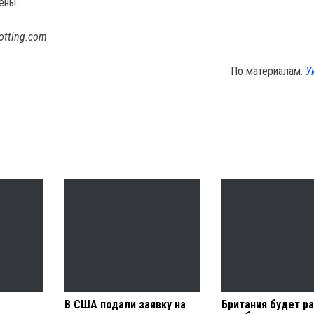
ены.
otting.com
По материалам:
У
В США подали заявку на
Британия будет р