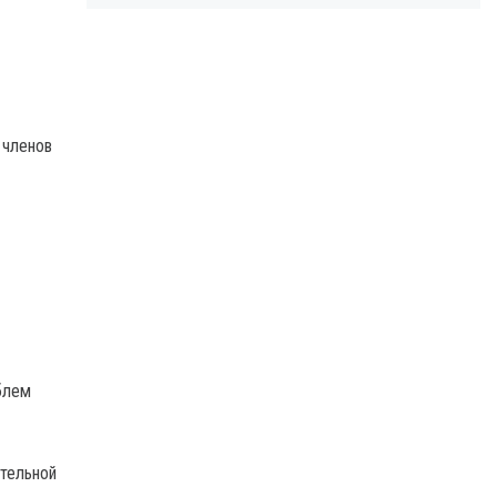
 членов
блем
ательной