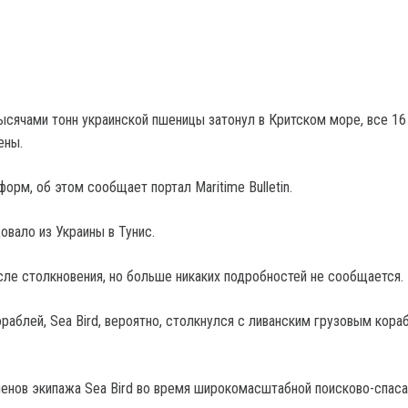
ысячами тонн украинской пшеницы затонул в Критском море, все 16
ены.
орм, об этом сообщает портал Maritime Bulletin.
овало из Украины в Тунис.
сле столкновения, но больше никаких подробностей не сообщается.
раблей, Sea Bird, вероятно, столкнулся с ливанским грузовым кора
ленов экипажа Sea Bird во время широкомасштабной поисково-спас