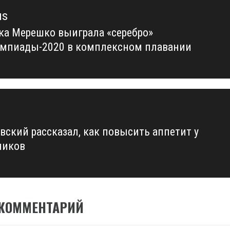
us
ка Мерешко выиграла «серебро»
us
мпиады-2020 в комплексном плавании
вский рассказал, как повысить аппетит у
ников
 КОММЕНТАРИЙ