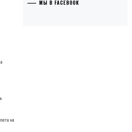
МЫ В FACEBOOK
ва
ь
лета на