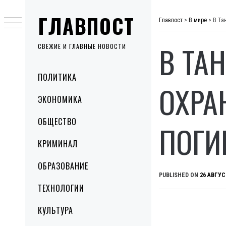
Skip
ГЛАВПОСТ
to
Главпост
>
В мире
>
В Та
content
В ТА
СВЕЖИЕ И ГЛАВНЫЕ НОВОСТИ
Primary
ПОЛИТИКА
Menu
ОХРА
ЭКОНОМИКА
ОБЩЕСТВО
ПОГИ
КРИМИНАЛ
ОБРАЗОВАНИЕ
PUBLISHED ON
26 АВГУС
ТЕХНОЛОГИИ
КУЛЬТУРА