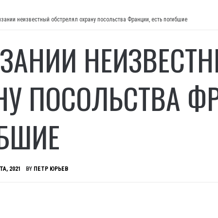
нзании неизвестный обстрелял охрану посольства Франции, есть погибшие
НЗАНИИ НЕИЗВЕСТ
НУ ПОСОЛЬСТВА ФР
БШИЕ
ТА, 2021
BY
ПЕТР ЮРЬЕВ