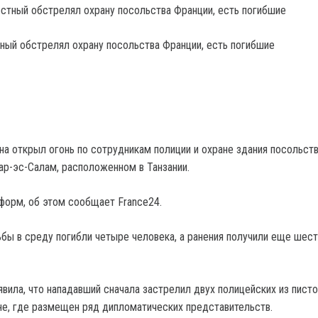
тный обстрелял охрану посольства Франции, есть погибшие
а открыл огонь по сотрудникам полиции и охране здания посольст
ар-эс-Салам, расположенном в Танзании.
форм, об этом сообщает France24.
ьбы в среду погибли четыре человека, а ранения получили еще шест
вила, что нападавший сначала застрелил двух полицейских из писто
не, где размещен ряд дипломатических представительств.