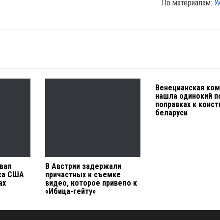
По материалам:
У
Венецианская ком
нашла одинокий п
поправках к конст
беларуси
овал
В Австрии задержали
са США
причастных к съемке
ах
видео, которое привело к
«Ибица-гейту»