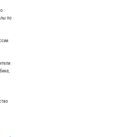
го
елы по
ссии
ители
бике,
ство