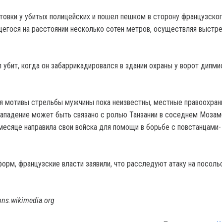
нтовки у убитых полицейских и пошел пешком в сторону французско
щегося на расстоянии несколько сотен метров, осуществляя выстр
 убит, когда он забаррикадировался в здании охраны у ворот дипми
тя мотивы стрельбы мужчины пока неизвестны, местные правоохран
нападение может быть связано с ролью Танзании в соседнем Мозам
 месяце направила свои войска для помощи в борьбе с повстанцами-
орм, французские власти заявили, что расследуют атаку на посоль
ns.wikimedia.org