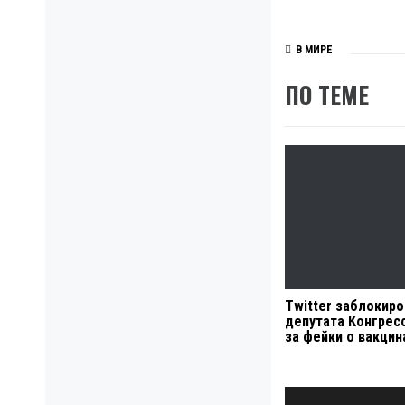
В МИРЕ
ПО ТЕМЕ
Twitter заблокир
депутата Конгрес
за фейки о вакцин
Навигация