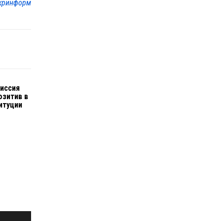
кринформ
иссия
озитив в
итуции