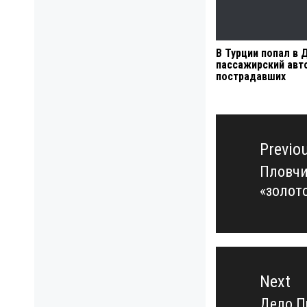
В Турции попал в 
пассажирский авто
пострадавших
Навигация
по
Previo
записям
Пловчи
Previo
«золот
post:
Next
Дело П