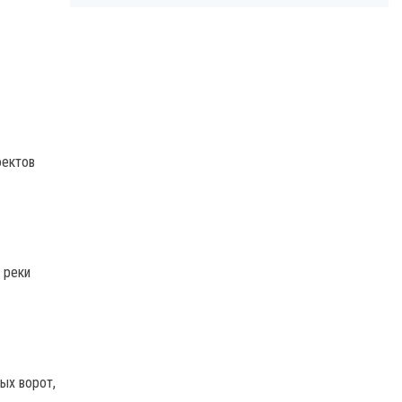
оектов
 реки
ых ворот,