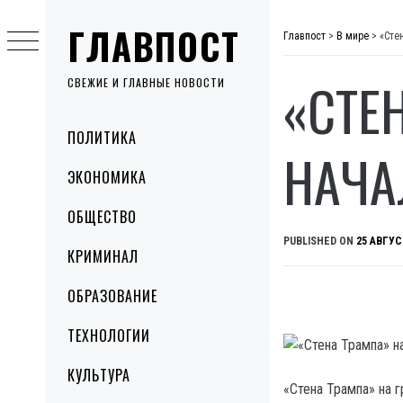
Skip
ГЛАВПОСТ
to
Главпост
>
В мире
>
«Сте
content
«СТЕ
СВЕЖИЕ И ГЛАВНЫЕ НОВОСТИ
Primary
ПОЛИТИКА
Menu
НАЧА
ЭКОНОМИКА
ОБЩЕСТВО
PUBLISHED ON
25 АВГУС
КРИМИНАЛ
ОБРАЗОВАНИЕ
ТЕХНОЛОГИИ
КУЛЬТУРА
«Стена Трампа» на 