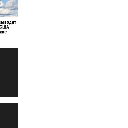
выводит
 США
жие