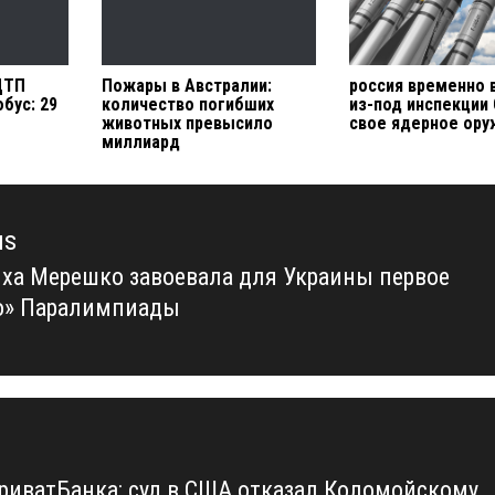
ДТП
Пожары в Австралии:
россия временно 
бус: 29
количество погибших
из-под инспекции
животных превысило
свое ядерное ору
миллиард
us
ха Мерешко завоевала для Украины первое
us
о» Паралимпиады
риватБанка: суд в США отказал Коломойскому