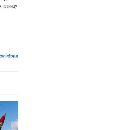
х границу
кринформ