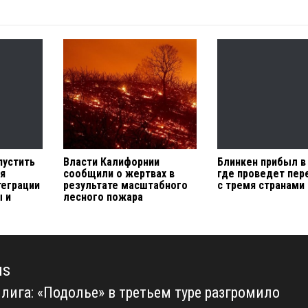
пустить
Власти Калифорнии
Блинкен прибыл в
ля
сообщили о жертвах в
где проведет пер
теграции
результате масштабного
с тремя странами
 и
лесного пожара
us
 лига: «Подолье» в третьем туре разгромило
us