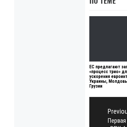
ПО ТЕМЕ
ЕС предлагают за
«процесс трио» д
ускорения евроин
Украины, Молдовы
Грузии
Навигация
по
Previo
записям
Первая
Previo