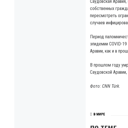
Саудовская Аравия,
собственных гражда
пересмотреть огран
случаев инфицирова
Период паломничест
эпидемии COVID-19 
Аравии, как и в про
В прошлом году умр
Саудовской Аравии, 
Фото: CNN Türk.
В МИРЕ