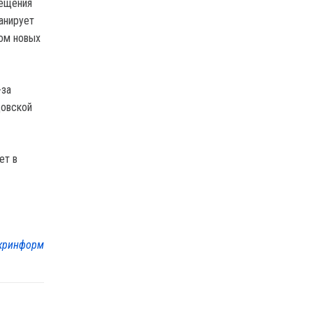
мещения
анирует
вом новых
-за
довской
ет в
кринформ