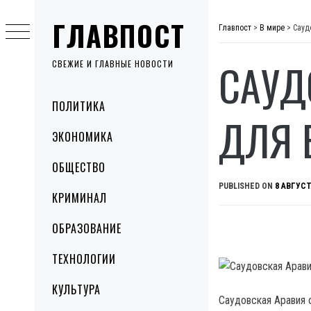
Skip
ГЛАВПОСТ
to
Главпост
>
В мире
>
Сауд
content
САУД
СВЕЖИЕ И ГЛАВНЫЕ НОВОСТИ
Primary
ПОЛИТИКА
Menu
ДЛЯ 
ЭКОНОМИКА
ОБЩЕСТВО
PUBLISHED ON
8 АВГУСТ
КРИМИНАЛ
ОБРАЗОВАНИЕ
ТЕХНОЛОГИИ
КУЛЬТУРА
Саудовская Аравия 