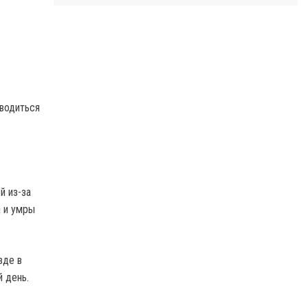
оводиться
й из-за
 и умры
зде в
 день.