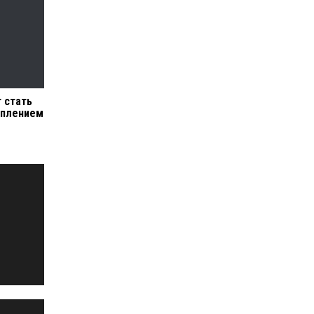
 стать
уплением