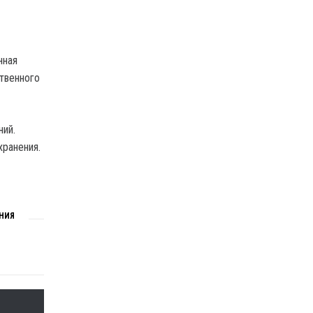
нная
ственного
ний.
хранения.
НИЯ