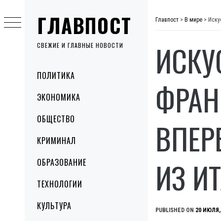
Skip
ГЛАВПОСТ
to
Главпост
>
В мире
>
Иску
content
ИСКУ
СВЕЖИЕ И ГЛАВНЫЕ НОВОСТИ
Primary
ПОЛИТИКА
Menu
ФРАН
ЭКОНОМИКА
ОБЩЕСТВО
ВПЕР
КРИМИНАЛ
ИЗ И
ОБРАЗОВАНИЕ
ТЕХНОЛОГИИ
КУЛЬТУРА
PUBLISHED ON
20 ИЮЛЯ,