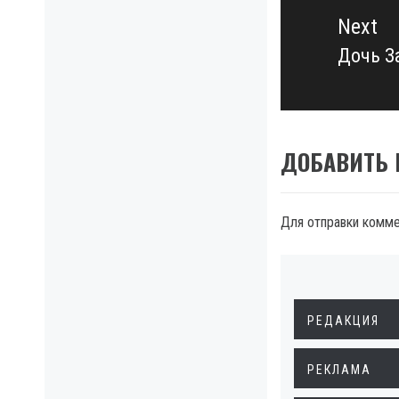
Next
Дочь З
Next
post:
ДОБАВИТЬ
Для отправки комм
РЕДАКЦИЯ
РЕКЛАМА