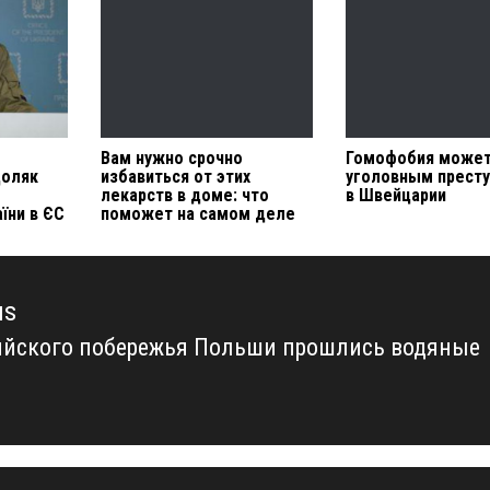
Вам нужно срочно
Гомофобия может
доляк
избавиться от этих
уголовным прест
лекарств в доме: что
в Швейцарии
їни в ЄС
поможет на самом деле
us
ийского побережья Польши прошлись водяные
us