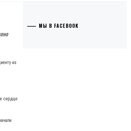
МЫ В FACEBOOK
жено
ое сердце
начали