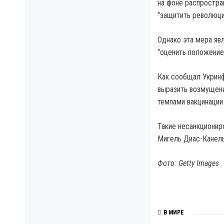
на фоне распростра
"защитить революци
Однако эта мера яв
"оценить положение
Как сообщал Укринф
выразить возмущени
темпами вакцинации
Такие несанкционир
Мигель Диас-Канел
Фото: Getty Images
В МИРЕ