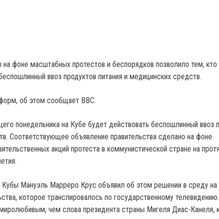
 на фоне масштабных протестов и беспорядков позволило тем, кто
 беспошлинный ввоз продуктов питания и медицинских средств.
форм, об этом сообщает BBC.
его понедельника на Кубе будет действовать беспошлинный ввоз 
тв. Соответствующее объявление правительства сделано на фоне
вительственных акций протеста в коммунистической стране на прот
етия.
а Кубы Мануэль Марреро Крус объявил об этом решении в среду на
ьства, которое транслировалось по государственному телевидению.
миролюбивым, чем слова президента страны Мигеля Диас-Канеля, 