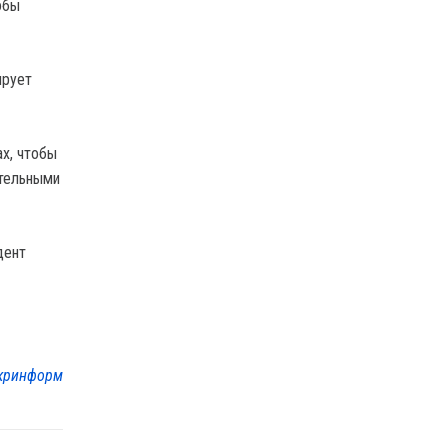
обы
ирует
х, чтобы
ительными
дент
кринформ