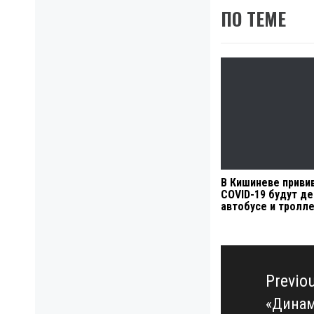
ПО ТЕМЕ
В Кишиневе приви
COVID-19 будут де
автобусе и тролл
Навигация
по
Previo
записям
«Динам
Previo