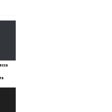
есса
та