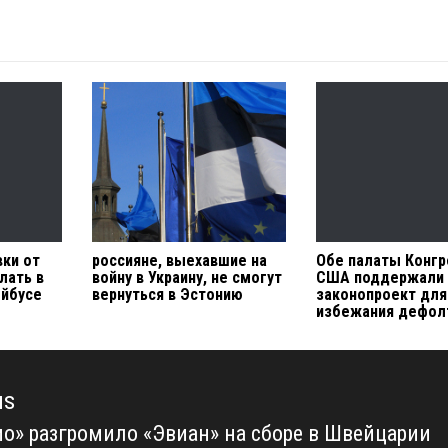
вки от
россияне, выехавшие на
Обе палаты Конгр
лать в
войну в Украину, не смогут
США поддержали
ейбусе
вернуться в Эстонию
законопроект для
избежания дефол
us
о» разгромило «Эвиан» на сборе в Швейцарии
us