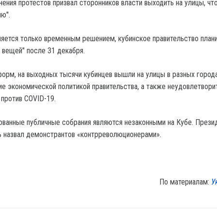
нения протестов призвал сторонников власти выходить на улицы, чт
ю".
ляется только временным решением, кубинское правительство план
 вещей" после 31 декабря.
орм, на выходных тысячи кубинцев вышли на улицы в разных города
е экономической политикой правительства, а также неудовлетвор
 против COVID-19.
ованные публичные собрания являются незаконными на Кубе. Прези
ь назвал демонстрантов «контрреволюционерами».
По материалам:
У