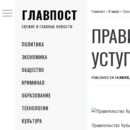
Skip
ГЛАВПОСТ
to
Главпост
>
В мире
>
Прав
content
ПРАВ
СВЕЖИЕ И ГЛАВНЫЕ НОВОСТИ
Primary
ПОЛИТИКА
Menu
УСТУ
ЭКОНОМИКА
ОБЩЕСТВО
PUBLISHED ON
16 ИЮЛЯ,
КРИМИНАЛ
ОБРАЗОВАНИЕ
ТЕХНОЛОГИИ
КУЛЬТУРА
Правительство Куб