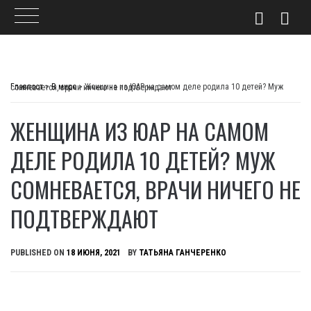
Skip
to
Главпост
>
В мире
>
Женщина из ЮАР на самом деле родила 10 детей? Муж сомневается, врачи ничего не подтверждают
content
ЖЕНЩИНА ИЗ ЮАР НА САМОМ
ДЕЛЕ РОДИЛА 10 ДЕТЕЙ? МУЖ
СОМНЕВАЕТСЯ, ВРАЧИ НИЧЕГО НЕ
ПОДТВЕРЖДАЮТ
PUBLISHED ON
18 ИЮНЯ, 2021
BY
ТАТЬЯНА ГАНЧЕРЕНКО