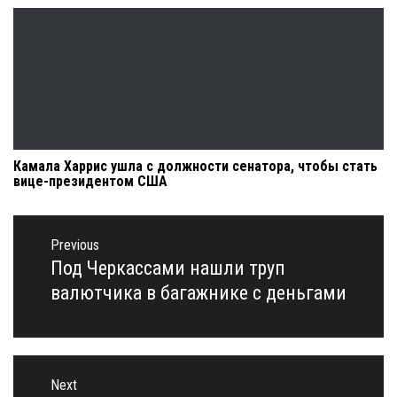
Камала Харрис ушла с должности сенатора, чтобы стать
вице-президентом США
Навигация
по
Previous
записям
Под Черкассами нашли труп
Previous
post:
валютчика в багажнике с деньгами
Next