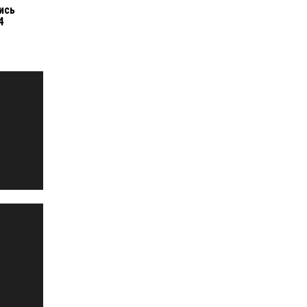
ись
4