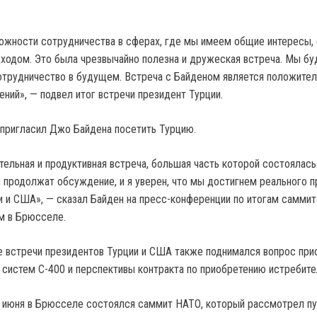
жности сотрудничества в сферах, где мы имеем общие интересы, 
ходом. Это была чрезвычайно полезна и дружеская встреча. Мы б
отрудничество в будущем. Встреча с Байденом является положител
ний», — подвел итог встречи президент Турции.
пригласил Джо Байдена посетить Турцию.
тельная и продуктивная встреча, большая часть которой состоялась
 продолжат обсуждение, и я уверен, что мы достигнем реального 
и и США», — сказал Байден на пресс-конференции по итогам саммит
м в Брюсселе.
де встречи президентов Турции и США также поднимался вопрос при
 систем С-400 и перспективы контракта по приобретению истребите
 июня в Брюсселе состоялся саммит НАТО, который рассмотрел пу