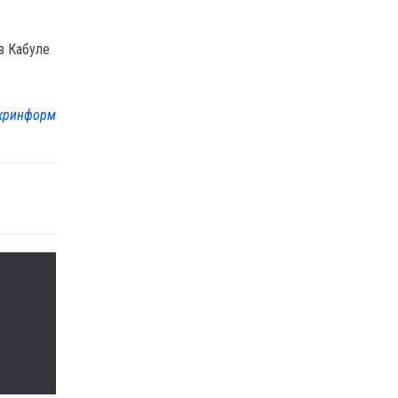
в Кабуле
кринформ