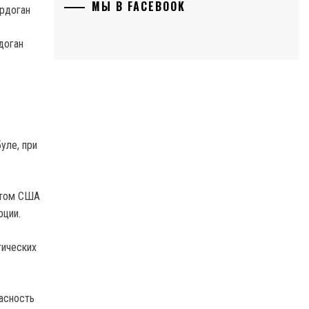
МЫ В FACEBOOK
доган
уле, при
нтом США
рции.
тических
асность