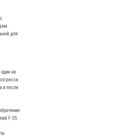
с
удем
ьной для
 один на
прогресса
а и после
обретения
лей F-35.
ти