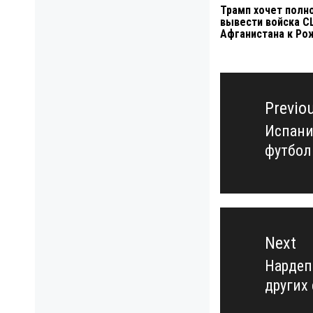
Трамп хочет полн
вывести войска С
Афганистана к Ро
Навигация
по
Previo
записям
Испани
Previo
футбол
post:
Next
Нардеп
Next
других
post: