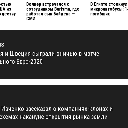
остью
Волкер встречался с
В Египте столкнул
ША из
сотрудником Burisma, где
микроавтобусы: 1
ждеству
работал сын Байдена —
погибших
СМИ
us
я и Швеция сыграли вничью в матче
us
ьного Евро-2020
 Ивченко рассказал о компаниях-клонах и
 схемах накануне открытия рынка земли