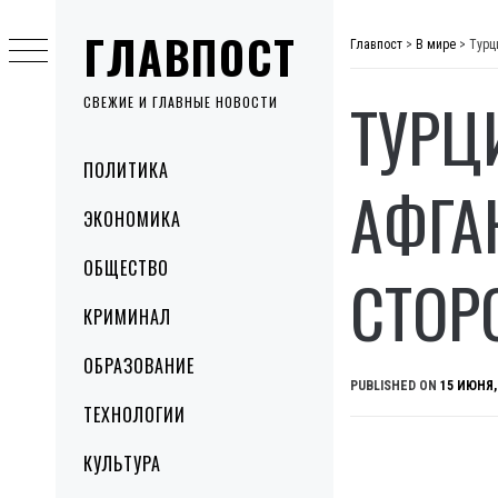
Skip
ГЛАВПОСТ
to
Главпост
>
В мире
>
Турц
content
ТУРЦ
СВЕЖИЕ И ГЛАВНЫЕ НОВОСТИ
Primary
ПОЛИТИКА
Menu
АФГА
ЭКОНОМИКА
ОБЩЕСТВО
СТОР
КРИМИНАЛ
ОБРАЗОВАНИЕ
PUBLISHED ON
15 ИЮНЯ,
ТЕХНОЛОГИИ
КУЛЬТУРА