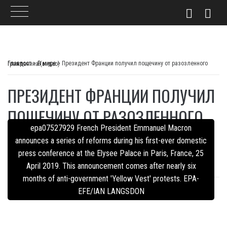
Skip
to
Главпост
>
В мире
>
Президент Франции получил пощечину от разозленного гражданина (видео)
content
ПРЕЗИДЕНТ ФРАНЦИИ ПОЛУЧИЛ
ПОЩЕЧИНУ ОТ РАЗОЗЛЕННОГО
epa07527929 French President Emmanuel Macron
ГРАЖДАНИНА (ВИДЕО)
announces a series of reforms during his first-ever domestic
press conference at the Elysee Palace in Paris, France, 25
PUBLISHED ON
9 ИЮНЯ, 2021
BY
ТАТЬЯНА ГАНЧЕРЕНКО
April 2019. This announcement comes after nearly six
months of anti-government 'Yellow Vest' protests. EPA-
EFE/IAN LANGSDON