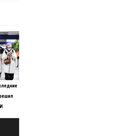
следние
зрешил
МИ