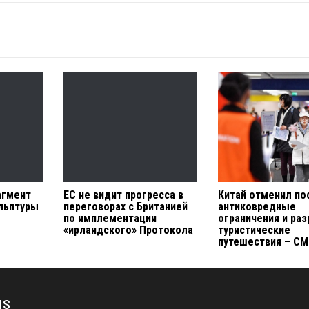
агмент
ЕС не видит прогресса в
Китай отменил по
льптуры
переговорах с Британией
антиковредные
по имплементации
ограничения и ра
«ирландского» Протокола
туристические
путешествия – С
us