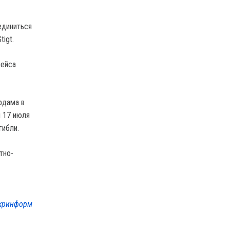
единиться
igt.
рейса
рдама в
и 17 июля
гибли.
тно-
кринформ