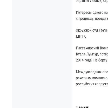
Украины Леонид Хар
Интересы одного из
к процессу, предст
Окружной суд Гааги
МН17.
Пассажирский Boein
Куала-Лумпур, поте
2014 года. На борту
Международная след
ракетным комплексо
российских вооруже
В МИРЕ