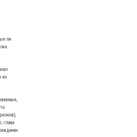
ыл ли
елка
ачал
н из
еваемых,
Это
релков),
, глава
гражданин