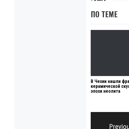
ПО ТЕМЕ
В Чехии нашли фр
керамической ску
эпохи неолита
Навигация
по
Previo