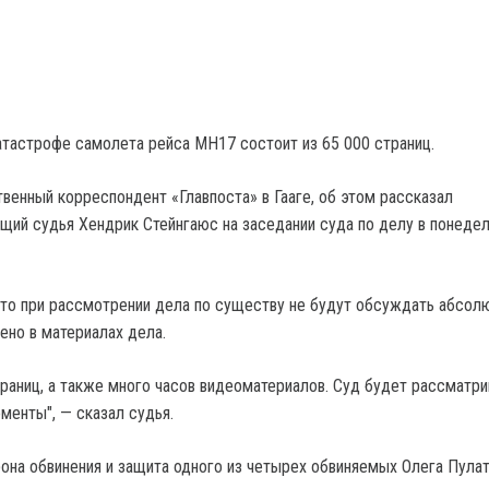
атастрофе самолета рейса МН17 состоит из 65 000 страниц.
венный корреспондент «Главпоста» в Гааге, об этом рассказал
ий судья Хендрик Стейнгаюс на заседании суда по делу в понедел
что при рассмотрении дела по существу не будут обсуждать абсолю
ено в материалах дела.
траниц, а также много часов видеоматериалов. Суд будет рассматри
менты", — сказал судья.
рона обвинения и защита одного из четырех обвиняемых Олега Пула