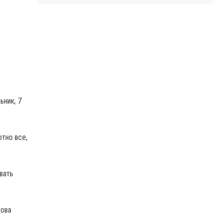
ьник, 7
тно все,
вать
това