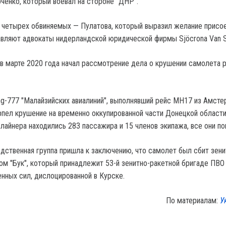
ченко, который воевал на стороне "ДНР".
 четырех обвиняемых — Пулатова, который выразил желание присо
авляют адвокаты нидерландской юридической фирмы Sjöcrona Van St
 в марте 2020 года начал рассмотрение дела о крушении самолета 
g-777 "Малайзийских авиалиний", выполнявший рейс MH17 из Амсте
рпел крушение на временно оккупированной части Донецкой област
 лайнера находились 283 пассажира и 15 членов экипажа, все они по
ственная группа пришла к заключению, что самолет был сбит зени
м "Бук", который принадлежит 53-й зенитно-ракетной бригаде ПВО
нных сил, дислоцированной в Курске.
По материалам:
У