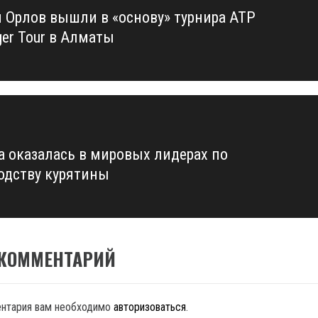
и Орлов вышли в «основу» турнира ATP
us
ger Tour в Алматы
а оказалась в мировых лидерах по
одству курятины
 КОММЕНТАРИЙ
ентария вам необходимо
авторизоваться
.