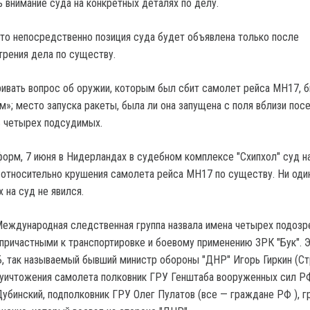
ь внимание суда на конкретных деталях по делу.
что непосредственно позиция суда будет объявлена только после
рения дела по существу.
ивать вопрос об оружии, которым был сбит самолет рейса МН17, б
м»; место запуска ракеты, была ли она запущена с поля вблизи пос
ь четырех подсудимых.
орм, 7 июня в Нидерландах в судебном комплексе "Схипхол" суд н
относительно крушения самолета рейса МН17 по существу. Ни оди
 на суд не явился.
Международная следственная группа назвала имена четырех подозр
причастными к транспортировке и боевому применению ЗРК "Бук". 
 так называемый бывший министр обороны "ДНР" Игорь Гиркин (Ст
я уичтожения самолета полковник ГРУ Генштаба вооруженных сил РФ
убинский, подполковник ГРУ Олег Пулатов (все — граждане РФ ), 