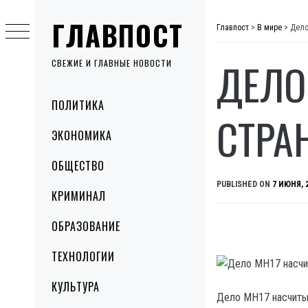
Skip
ГЛАВПОСТ
to
Главпост
>
В мире
>
Дело
content
ДЕЛО
СВЕЖИЕ И ГЛАВНЫЕ НОВОСТИ
Primary
ПОЛИТИКА
Menu
СТРА
ЭКОНОМИКА
ОБЩЕСТВО
PUBLISHED ON
7 ИЮНЯ, 
КРИМИНАЛ
ОБРАЗОВАНИЕ
ТЕХНОЛОГИИ
КУЛЬТУРА
Дело МН17 насчитыв