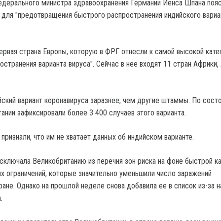
дерального министра здравоохранения Германии Йенса Шпана пояс
 для "предотвращения быстрого распространения индийского вариа
ервая страна Европы, которую в ФРГ отнесли к самой высокой кате
остранения варианта вируса". Сейчас в нее входят 11 стран Африки, 
ийский вариант коронавируса заразнее, чем другие штаммы. По сост
ании зафиксировали более 3 400 случаев этого варианта.
 признали, что им не хватает данных об индийском варианте.
сключала Великобританию из перечня зон риска на фоне быстрой к
их ограничений, которые значительно уменьшили число заражений
ане. Однако на прошлой неделе снова добавила ее в список из-за н
.