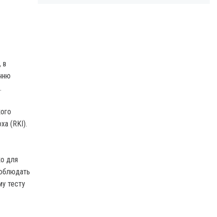
 в
ечню
.
кого
а (RKI).
ко для
соблюдать
му тесту