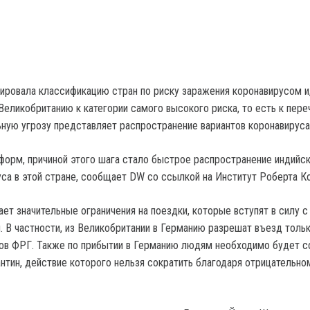
ировала классификацию стран по риску заражения коронавирусом и,
 Великобританию к категории самого высокого риска, то есть к пер
льную угрозу представляет распространение вариантов коронавируса
форм, причиной этого шага стало быстрое распространение индийс
са в этой стране, сообщает DW со ссылкой на Институт Роберта Кох
ет значительные ограничения на поездки, которые вступят в силу с
я. В частности, из Великобритании в Германию разрешат въезд толь
тов ФРГ. Также по прибытии в Германию людям необходимо будет 
нтин, действие которого нельзя сократить благодаря отрицательно