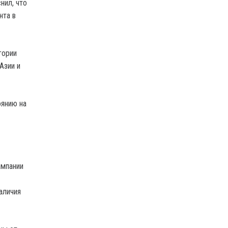
нил, что
нта в
гории
Азии и
оянию на
ампании
аличия