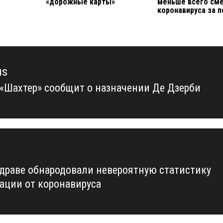
«дорожные карты»
меньше всего сме
коронавируса за 
us
 «Шахтер» сообщит о назначении Де Дзерби
us
драве обнародовали невероятную статистику
ации от коронавируса