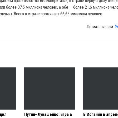
 данным правительства Великобритании, в стране первую дозу вакци
или более 37,5 миллиона человек, а обе — более 21,6 миллиона чел
еления). Всего в стране проживает 66,65 миллиона человек.
По материалам:
У
рдил
Путин–Лукашенко: игра в
В Испании в апрел