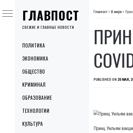
Skip
ГЛАВПОСТ
to
Главпост
>
В мире
>
Прин
content
ПРИН
СВЕЖИЕ И ГЛАВНЫЕ НОВОСТИ
Primary
ПОЛИТИКА
Menu
COVID
ЭКОНОМИКА
ОБЩЕСТВО
PUBLISHED ON
20 МАЯ, 2
КРИМИНАЛ
ОБРАЗОВАНИЕ
ТЕХНОЛОГИИ
КУЛЬТУРА
Принц Уильям вакци