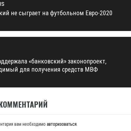
us
кий не сыграет на футбольном Евро-2020
us
оддержала «банковский» законопроект,
димый для получения средств МВФ
 КОММЕНТАРИЙ
ентария вам необходимо
авторизоваться
.