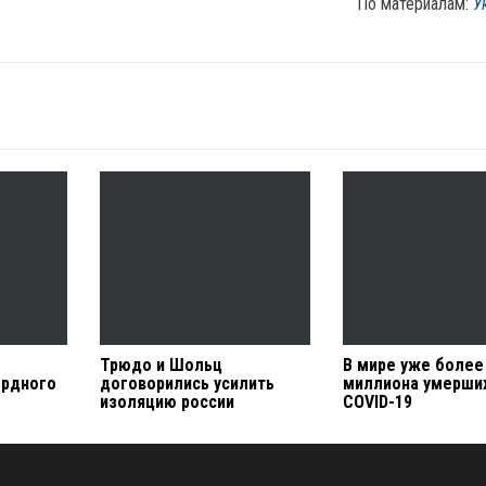
По материалам:
У
Трюдо и Шольц
В мире уже более 
ордного
договорились усилить
миллиона умерши
изоляцию россии
COVID-19