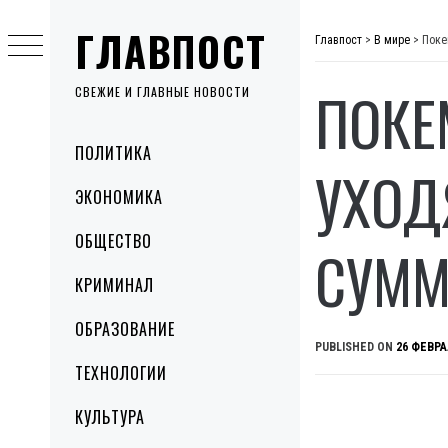
Skip
ГЛАВПОСТ
to
Главпост
>
В мире
>
Поке
content
ПОКЕ
СВЕЖИЕ И ГЛАВНЫЕ НОВОСТИ
Primary
ПОЛИТИКА
Menu
УХОД
ЭКОНОМИКА
ОБЩЕСТВО
СУМ
КРИМИНАЛ
ОБРАЗОВАНИЕ
PUBLISHED ON
26 ФЕВРА
ТЕХНОЛОГИИ
КУЛЬТУРА