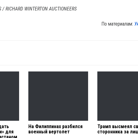
S / RICHARD WINTERTON AUCTIONEERS
По материалам:
У
дать
На Филиппинах разбился
Трамп высмеял с
и» для
военный вертолет
сторонника за ли
истаном