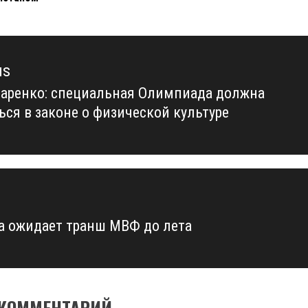
us
аренко: специальная Олимпиада должна
us
ься в законе о физической культуре
а ожидает транш МВФ до лета
 КОММЕНТАРИЙ