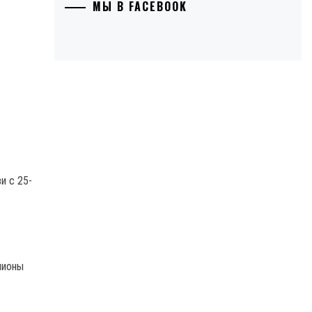
МЫ В FACEBOOK
и с 25-
лионы