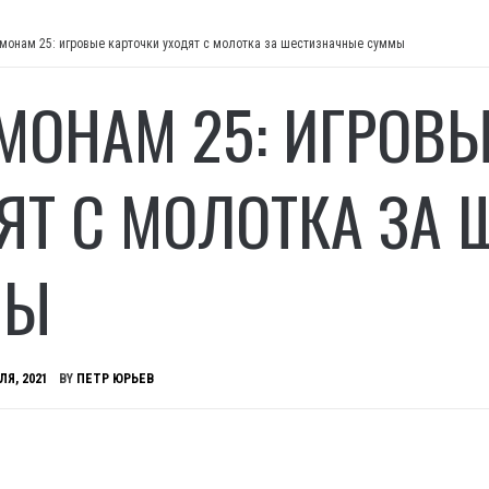
монам 25: игровые карточки уходят с молотка за шестизначные суммы
МОНАМ 25: ИГРОВЫ
ЯТ С МОЛОТКА ЗА
МЫ
ЛЯ, 2021
BY
ПЕТР ЮРЬЕВ