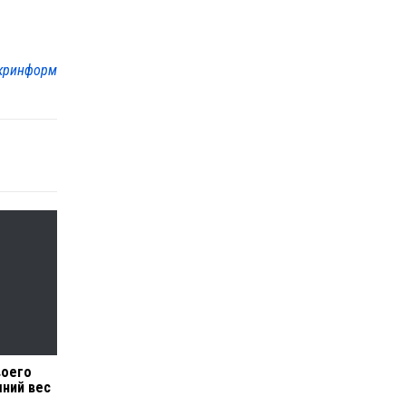
кринформ
воего
шний вес