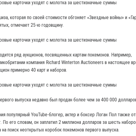
шиза, которая по своей стоимости обгоняет «Звездные войны» и «Га
ятых, отмечает 25-ю годовщину.
одится ряд аукционов, посвященных картам покемонов. Например,
икобритании компания Richard Winterton Auctioneers в настоящее в
цион примерно 40 карт и наборов.
первого выпуска недавно был продан более чем за 400 000 долларов
ния популярный YouTube-блогер, актер и боксер Логан Пол также о
. По его словам, он заплатил 2 миллиона долларов за шесть наборо
а на поиск неоткрытых коробок покемонов первого выпуска.