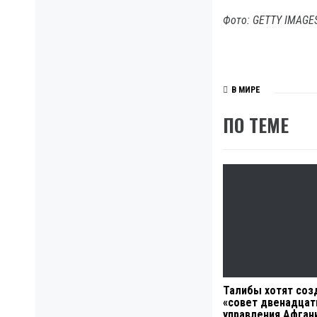
Фото: GETTY IMAGE
В МИРЕ
ПО ТЕМЕ
Талибы хотят соз
«совет двенадцат
управления Афган