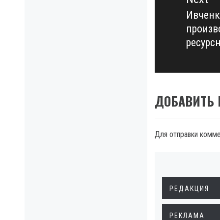
Ивченк
Next
произв
post:
ресурс
ДОБАВИТЬ
Для отправки комм
РЕДАКЦИЯ
РЕКЛАМА