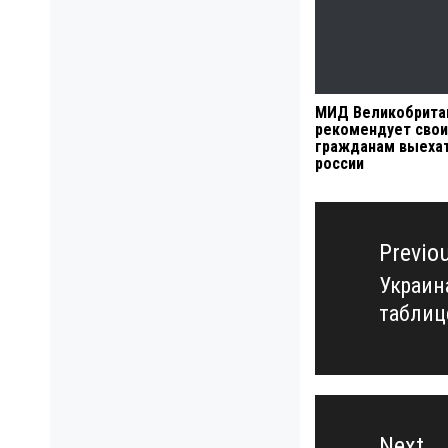
МИД Великобрита
рекомендует сво
гражданам выехат
россии
Навигация
по
Previo
записям
Украин
Previo
таблиц
post:
Next