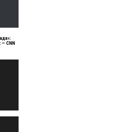
ада»:
к — CNN