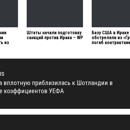
нии
Штаты начали подготовку
Базу США в Ираке
им
санкций против Ирака – WP
обстреляли из «Гр
ь из
погиб контрактни
us
а вплотную приблизилась к Шотландии в
us
е коэффициентов УЕФА