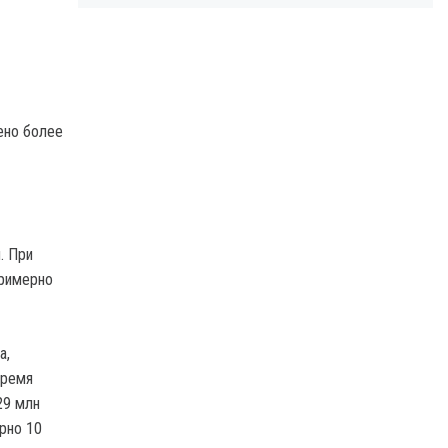
ено более
. При
примерно
а,
время
29 млн
рно 10