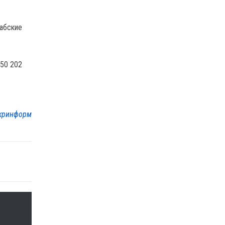
рабские
550 202
кринформ