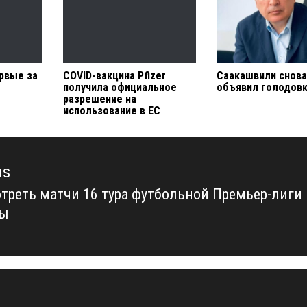
рвые за
COVID-вакцина Pfizer
Саакашвили снов
получила официальное
объявил голодов
разрешение на
использование в ЕС
us
отреть матчи 16 тура футбольной Премьер-лиги
us
ны