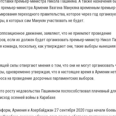
 отставки премьер-министра Никола Пашиняна. А также назначения 
 премьер-министра Армении Вазгена Манукяна временным премьер
ирования переходного правительства, которое через год организуе
ы, в которых сам Манукян участвовать не будет.
 оппозиционное движение, заявляют, что не приемлют проведение
ов, если их должен будет организовать премьер-министр Никол П
ая команда, поскольку, как утверждают они, такие выборы нынешняя
ящей силы отвергают мнения о том, что они не могут организовать 
ы, одновременно утверждая, что в настоящее время в Армении не
оса на проведение досрочных парламентских выборов.
что росту недовольства Пашиняном поспособствовал плачевный дл
исход осенней войны в Карабахе.
нформ, Армения и Азербайджан 27 сентября 2020 года начали боев