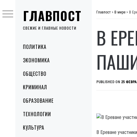
Skip
ГЛАВПОСТ
to
Главпост
>
В мире
>
В Ер
content
В ЕР
СВЕЖИЕ И ГЛАВНЫЕ НОВОСТИ
Primary
ПОЛИТИКА
Menu
ПАШИ
ЭКОНОМИКА
ОБЩЕСТВО
PUBLISHED ON
25 ФЕВРА
КРИМИНАЛ
ОБРАЗОВАНИЕ
ТЕХНОЛОГИИ
КУЛЬТУРА
В Ереване участник