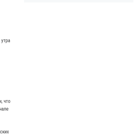
 утра
, что
чале
еских