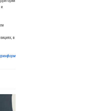
ерриторий
 и
али
зициях, в
кринформ