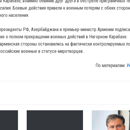
м Карабахе, взаимно обвинив друг друга в обстреле приграничных т
асилия. Боевые действия привели к военным потерям с обеих сторон
ого населения.
 президенты РФ, Азербайджана и премьер-министр Армении подпис
ие о полном прекращении военных действий в Нагорном Карабахе.
армянская стороны остановились на фактически контролируемых по
российские военные в статусе миротворцев.
По материалам:
У