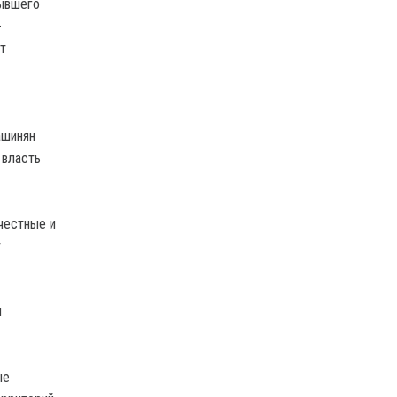
бывшего
-
т
ашинян
 власть
честные и
т
я
ые