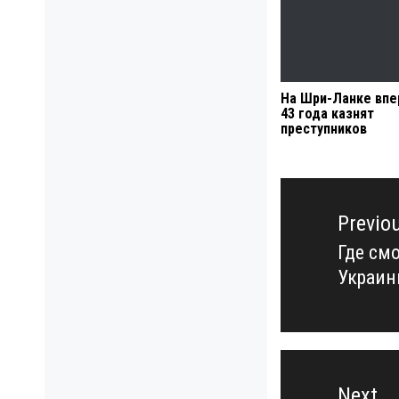
На Шри-Ланке впе
43 года казнят
преступников
Навигация
по
Previo
записям
Где см
Previo
Украи
post:
Next