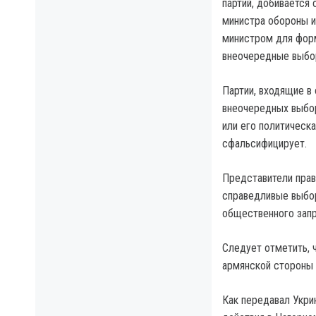
партий, добивается
министра обороны и
министром для форм
внеочередные выбор
Партии, входящие в
внеочередных выбор
или его политическ
сфальсифицирует.
Представители прав
справедливые выбор
общественного запр
Следует отметить, 
армянской стороны 
Как передавал Укри