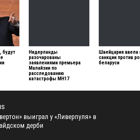
, будут
Нидерланды
Швейцария ввела
ое
разочарованы
санкции против ро
ии
заявлениями премьера
беларуси
Малайзии по
расследованию
катастрофы MH17
us
вертон» выиграл у «Ливерпуля» в
us
айдском дерби