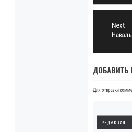
Next
Наваль
Next
post:
ДОБАВИТЬ
Для отправки комм
РЕДАКЦИЯ