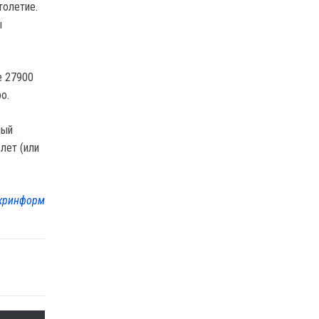
толетие.
ы
е 27900
о.
ный
лет (или
кринформ