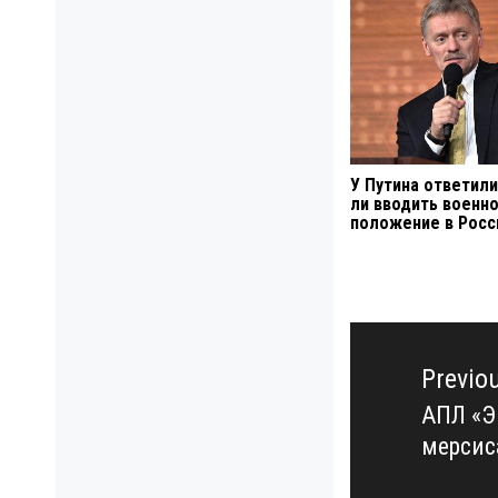
У Путина ответили
ли вводить военн
положение в Росс
Навигация
по
Previo
записям
АПЛ «Э
Previo
мерсис
post: