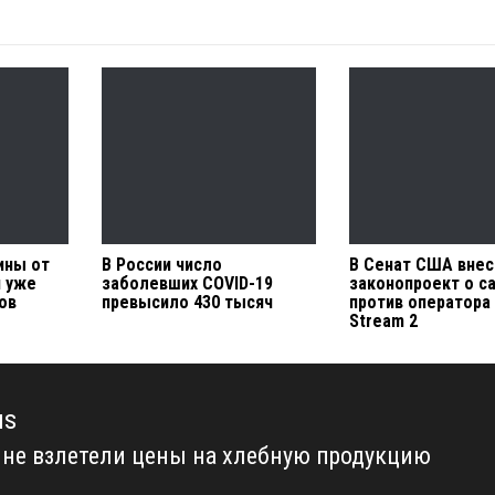
ины от
В России число
В Сенат США внес
и уже
заболевших COVID-19
законопроект о с
ов
превысило 430 тысяч
против оператора
Stream 2
us
ине взлетели цены на хлебную продукцию
us