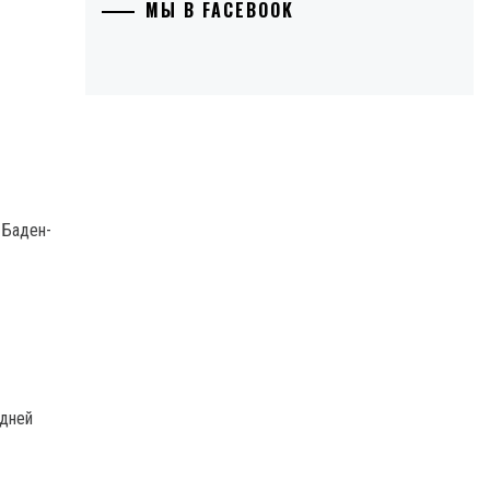
МЫ В FACEBOOK
 Баден-
едней