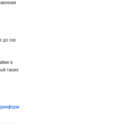
равления
е до сих
айме в
рый также
кринформ