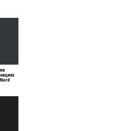
ли
анкциях
 Nord