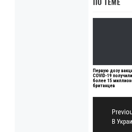
ПО ТЕМЕ
Первую дозу вакц
COVID-19 получил
более 15 миллион
британцев
Навигация
по
Previo
записям
В Укра
Previo