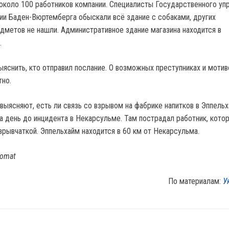
около 100 работников компании. Специалисты Государственного уп
ии Баден-Вюртемберга обыскали всё здание с собаками, других
дметов не нашли. Административное здание магазина находится в
.
ыяснить, кто отправил послание. О возможных преступниках и мотив
тно.
выясняют, есть ли связь со взрывом на фабрике напитков в Эппельх
за день до инцидента в Некарсульме. Там пострадал работник, кото
зрывчаткой. Эппельхайм находится в 60 км от Некарсульма.
domat
По материалам:
У