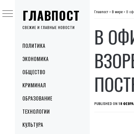
Skip
ГЛАВПОСТ
to
Главпост
>
В мире
>
В оф
content
В ОФ
СВЕЖИЕ И ГЛАВНЫЕ НОВОСТИ
Primary
ПОЛИТИКА
Menu
ВЗОР
ЭКОНОМИКА
ОБЩЕСТВО
ПОСТ
КРИМИНАЛ
ОБРАЗОВАНИЕ
PUBLISHED ON
18 ФЕВРА
ТЕХНОЛОГИИ
КУЛЬТУРА