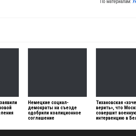
По материалам:
У
 заявили
Немецкие социал-
Тихановская «хоч
новой
демократы на съезде
верить», что Моск
еления
одобрили коалиционное
совершит военну
соглашение
интервенцию в Бе