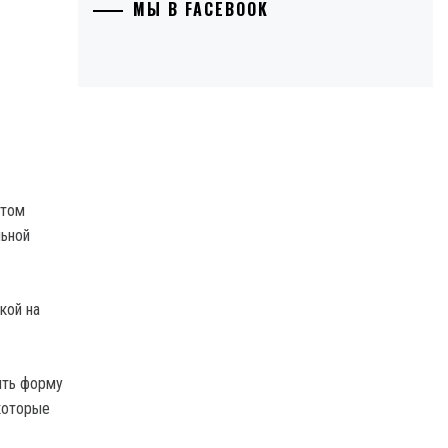
МЫ В FACEBOOK
етом
льной
кой на
ить форму
 которые