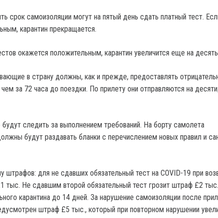
 срок самоизоляции могут на пятый день сдать платный тест. Есл
ьным, карантин прекращается.
естов окажется положительным, карантин увеличится еще на десять
вающие в страну должны, как и прежде, предоставлять отрицательн
 чем за 72 часа до поездки. По прилету они отправляются на десят
 будут следить за выполнением требований. На борту самолета
олжны будут раздавать бланки с перечислением новых правил и сан
у штрафов: для не сдавших обязательный тест на COVID-19 при во
1 тыс. Не сдавшим второй обязательный тест грозит штраф £2 тыс.
ьного карантина до 14 дней. За нарушение самоизоляции после прил
дусмотрен штраф £5 тыс., который при повторном нарушении увел