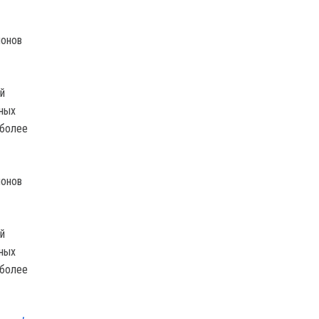
ионов
й
тных
 более
ионов
й
тных
 более