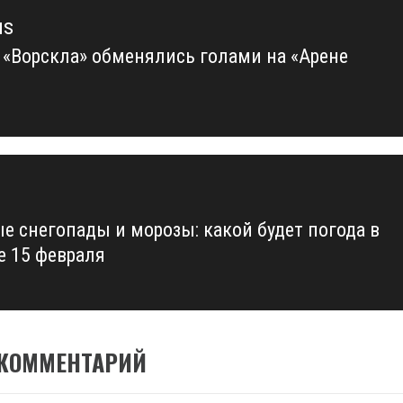
us
и «Ворскла» обменялись голами на «Арене
us
е снегопады и морозы: какой будет погода в
е 15 февраля
 КОММЕНТАРИЙ