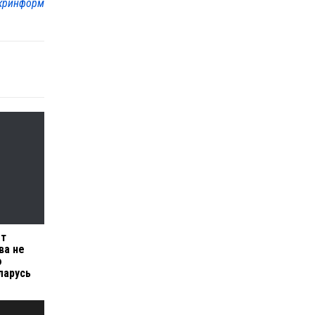
кринформ
ет
ва не
ю
ларусь