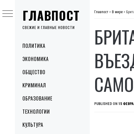
Skip
ГЛАВПОСТ
to
Главпост
>
В мире
>
Брит
content
БРИТ
СВЕЖИЕ И ГЛАВНЫЕ НОВОСТИ
Primary
ПОЛИТИКА
Menu
ВЪЕЗ
ЭКОНОМИКА
ОБЩЕСТВО
САМО
КРИМИНАЛ
ОБРАЗОВАНИЕ
PUBLISHED ON
15 ФЕВРА
ТЕХНОЛОГИИ
КУЛЬТУРА