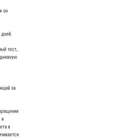
и он
 дней.
ый тест,
идневную
кций за
звращении
 и
ета в
ичивается