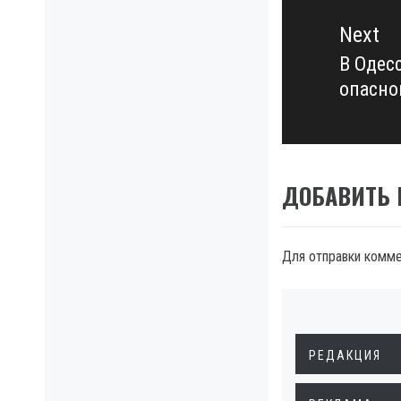
Next
В Одес
Next
опасно
post:
ДОБАВИТЬ
Для отправки комм
РЕДАКЦИЯ