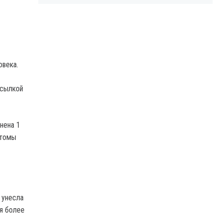
овека.
ссылкой
нена 1
птомы
 унесла
ия более