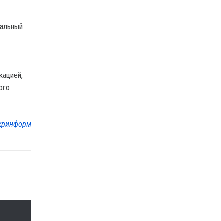
тальный
кацией,
ого
кринформ