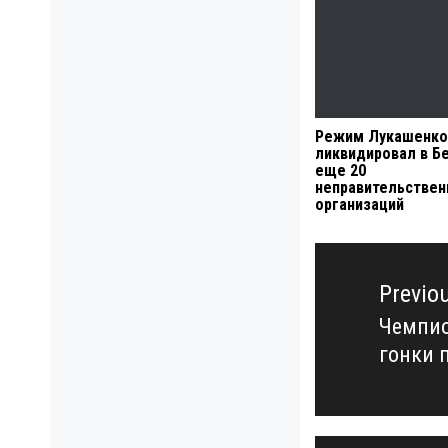
Режим Лукашенко
ликвидировал в Б
еще 20
неправительстве
организаций
Навигация
по
Previo
записям
Чемпио
Previo
гонки 
post: