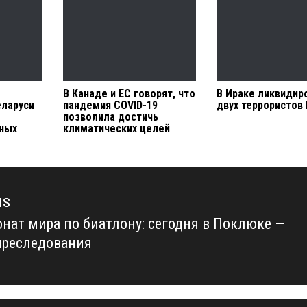
В Канаде и ЕС говорят, что
В Ираке ликвидир
еларуси
пандемия COVID-19
двух террористов
позволила достичь
нных
климатических целей
us
нат мира по биатлону: сегодня в Поклюке —
us
преследования