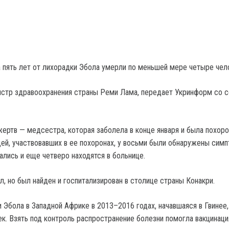
а пять лет от лихорадки Эбола умерли по меньшей мере четыре чел
истр здравоохранения страны Реми Лама, передает Укринформ со 
жертв — медсестра, которая заболела в конце января и была похоро
ей, участвовавших в ее похоронах, у восьми были обнаружены сим
ались и еще четверо находятся в больнице.
, но был найден и госпитализирован в столице страны Конакри.
 Эбола в Западной Африке в 2013–2016 годах, начавшаяся в Гвинее,
ек. Взять под контроль распространение болезни помогла вакцинац