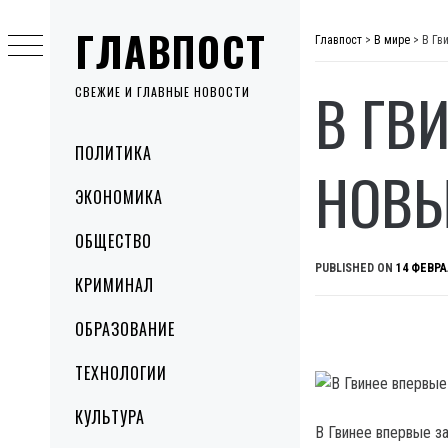
Skip
ГЛАВПОСТ
to
Главпост
>
В мире
>
В Гв
content
В ГВ
СВЕЖИЕ И ГЛАВНЫЕ НОВОСТИ
Primary
ПОЛИТИКА
Menu
НОВЫ
ЭКОНОМИКА
ОБЩЕСТВО
PUBLISHED ON
14 ФЕВРА
КРИМИНАЛ
ОБРАЗОВАНИЕ
ТЕХНОЛОГИИ
КУЛЬТУРА
В Гвинее впервые з