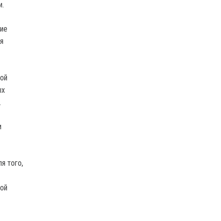
и.
ние
я
кой
ых
.
и
я того,
ной