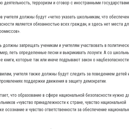
ю деятельность, терроризм и сговор с иностранными государствам
ов учителя должны будут «четко указать школьникам, что обеспече
асности является обязанностью всех граждан, и здесь нет места дл
ромиссов».
 должны запрещать ученикам и учителям участвовать в политичес
имер, петь определенные песни и выкрикивать лозунги. А со школьн
е книги, которые так или иначе подрывают закон о нацбезопасности
вилам, учителя также должны будут следить за поведением детей 
проявлениях поддержки движения в защиту демократии.
тает, что образование в сфере национальной безопасности нужно дл
ольников «чувство принадлежности к стране, чувство национальной
кже осознание и чувство ответственности за обеспечение националь