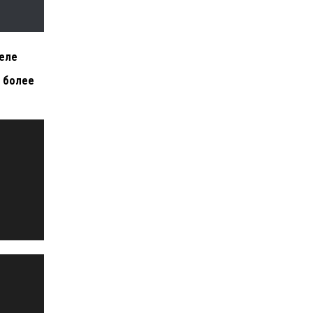
селе
– более