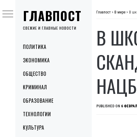
Skip
ГЛАВПОСТ
to
Главпост
>
В мире
>
В шк
content
В ШК
СВЕЖИЕ И ГЛАВНЫЕ НОВОСТИ
Primary
ПОЛИТИКА
Menu
СКАН
ЭКОНОМИКА
ОБЩЕСТВО
НАЦБ
КРИМИНАЛ
ОБРАЗОВАНИЕ
PUBLISHED ON
6 ФЕВРАЛ
ТЕХНОЛОГИИ
КУЛЬТУРА