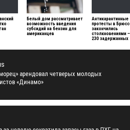
анский
Белый дом рассматривает
Антикарантинные
тко
возможность введения
протесты в Брюс
ган
субсидий на бензин для
закончились
американцев
столкновениями 
230 задержанных
us
морец» арендовал четверых молодых
us
истов «Динамо»
а за неделю сократила запасы газа в ПХГ на