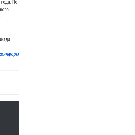
 года. По
ного
т
.
анада.
кринформ