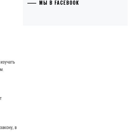
МЫ В FACEBOOK
 изучать
м.
т
закону, в