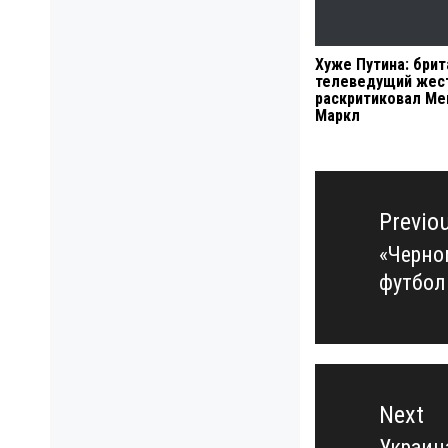
Хуже Путина: брит
телеведущий жес
раскритиковал Ме
Маркл
Навигация
по
Previo
записям
«Черно
Previo
футбол
post:
Next
Украин