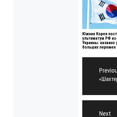
Южная Корея пост
ультиматум РФ из
Украины: названо 
больших перемен
Навигация
по
Previo
записям
«Шахте
Previo
post:
Next