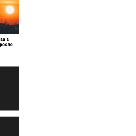
ва в
ыросло