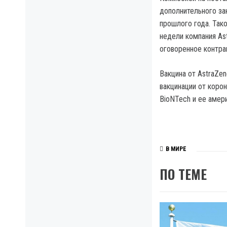
дополнительного за
прошлого года. Так
недели компания As
оговоренное контра
Вакцина от AstraZe
вакцинации от коро
BioNTech и ее амери
В МИРЕ
ПО ТЕМЕ