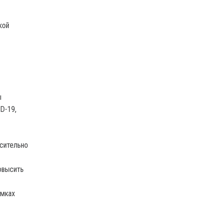
кой
ы
D-19,
сительно
овысить
амках