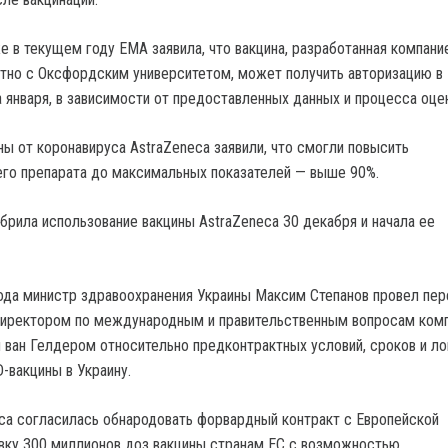
е в текущем году ЕМА заявила, что вакцина, разработанная компани
тно с Оксфордским университетом, может получить авторизацию в
 января, в зависимости от предоставленных данных и процесса оцен
ны от коронавируса AstraZeneca заявили, что смогли повысить
го препарата до максимальных показателей — выше 90%.
брила использование вакцины AstraZeneca 30 декабря и начала ее
ода министр здравоохранения Украины Максим Степанов провел пе
директором по международным и правительственным вопросам ком
 ван Гелдером относительно предконтрактных условий, сроков и ло
-вакцины в Украину.
ca согласилась обнародовать форвардный контракт с Европейской
вку 300 миллионов доз вакцины странам ЕС с возможностью