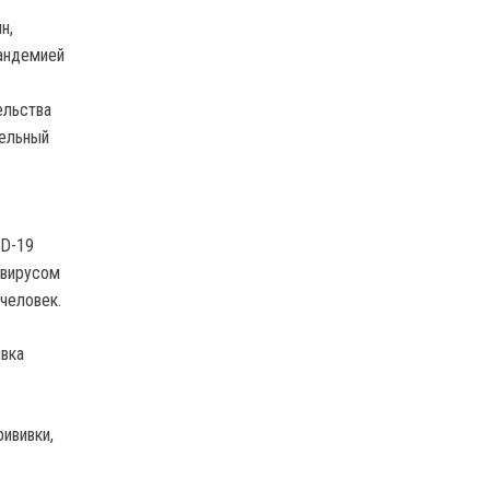
н,
пандемией
ельства
тельный
ID-19
авирусом
 человек.
ивка
рививки,