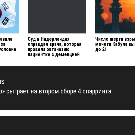
авила
Суд в Нидерландах
Число жертв взры
-за
оправдал врача, которая
мечети Кабула в
условие
провела эвтаназию
до 21
пациентке с деменцией
us
р» сыграет на втором сборе 4 спарринга
us