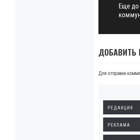
Еще до
Next
коммун
post:
ДОБАВИТЬ
Для отправки комм
РЕДАКЦИЯ
РЕКЛАМА