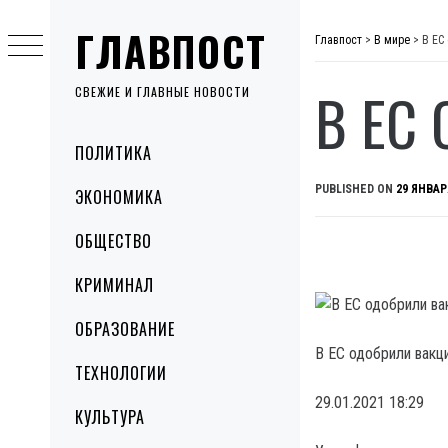
Skip
ГЛАВПОСТ
to
Главпост
>
В мире
>
В ЕС
content
В ЕС
СВЕЖИЕ И ГЛАВНЫЕ НОВОСТИ
Primary
ПОЛИТИКА
Menu
PUBLISHED ON
29 ЯНВАР
ЭКОНОМИКА
ОБЩЕСТВО
КРИМИНАЛ
ОБРАЗОВАНИЕ
В ЕС одобрили вакц
ТЕХНОЛОГИИ
29.01.2021 18:29
КУЛЬТУРА