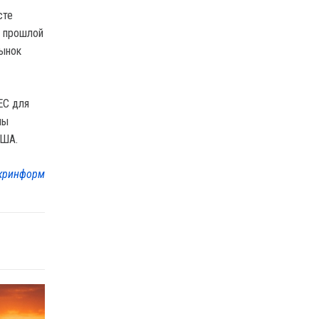
сте
е прошлой
рынок
ЕС для
мы
США.
кринформ