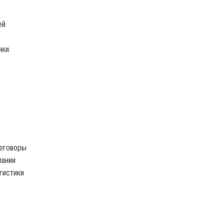
ей
ки.
реговоры
пании
гистики