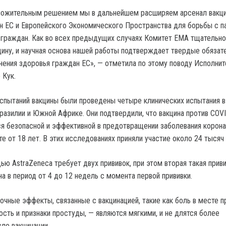
оложительным решением мы в дальнейшем расширяем арсенал вакци
н ЕС и Европейского Экономического Пространства для борьбы с 
 граждан. Как во всех предыдущих случаях Комитет ЕМА тщательно
цину, и научная основа нашей работы подтверждает твердые обязат
нения здоровья граждан ЕС», — отметила по этому поводу Исполни
 Кук.
испытаний вакцины были проведены четыре клинических испытания в
Бразилии и Южной Африке. Они подтвердили, что вакцина против COV
ся безопасной и эффективной в предотвращении заболевания корон
е от 18 лет. В этих исследованиях приняли участие около 24 тысяч
ью AstraZeneca требует двух прививок, при этом вторая такая прив
а в период от 4 до 12 недель с момента первой прививки.
очные эффекты, связанные с вакцинацией, такие как боль в месте п
ость и признаки простуды, — являются мягкими, и не длятся более
ле вакцинации.