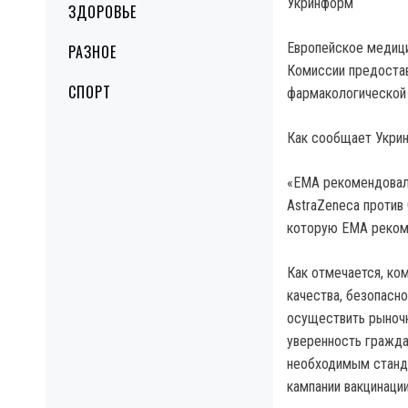
Укринформ
ЗДОРОВЬЕ
Европейское медици
РАЗНОЕ
Комиссии предостав
СПОРТ
фармакологической 
Как сообщает Укрин
«ЕМА рекомендовал
AstraZeneca против 
которую ЕМА рекоме
Как отмечается, ко
качества, безопасн
осуществить рыночн
уверенность гражда
необходимым станда
кампании вакцинации