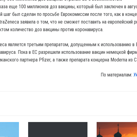
каза еще 100 миллионов доз вакцины, который был заключен в авгу
ой шаг был сделан по просьбе Еврокомиссии после того, как в конц
traZeneca заявила о том, что не сможет поставить на европейский 
ктом количество доз вакцины против коронавируса.
neca является третьим препаратом, допущенным к использованию в 
навируса. Пока в ЕС разрешили использование вакцин немецкой фир
канского партнера Pfizer, а также препарата концерна Moderna из 
По материалам:
У