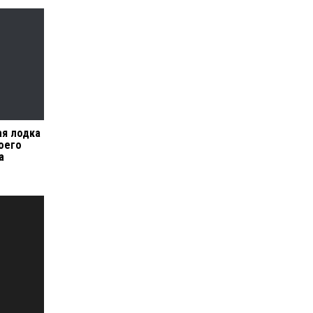
ая лодка
оего
а