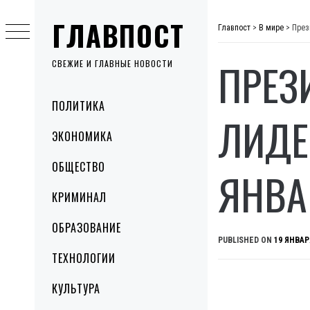
Skip
ГЛАВПОСТ
to
Главпост
>
В мире
>
През
content
ПРЕЗ
СВЕЖИЕ И ГЛАВНЫЕ НОВОСТИ
Primary
ПОЛИТИКА
Menu
ЛИДЕ
ЭКОНОМИКА
ОБЩЕСТВО
ЯНВА
КРИМИНАЛ
ОБРАЗОВАНИЕ
PUBLISHED ON
19 ЯНВАР
ТЕХНОЛОГИИ
КУЛЬТУРА