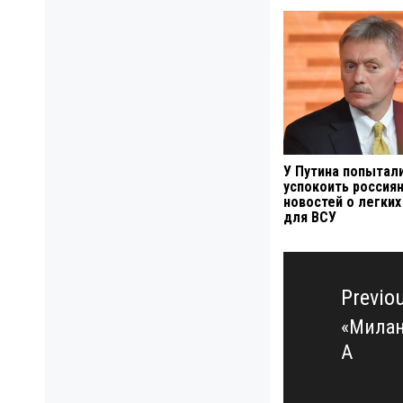
У Путина попытал
успокоить россия
новостей о легких
для ВСУ
Навигация
по
Previo
записям
«Милан
Previo
А
post: