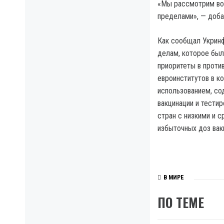
«Мы рассмотрим воп
пределами», — доб
Как сообщал Укринф
делам, которое был
приоритеты в проти
евроинститутов в к
использованием, со
вакцинации и тестир
стран с низкими и 
избыточных доз вак
В МИРЕ
ПО ТЕМЕ