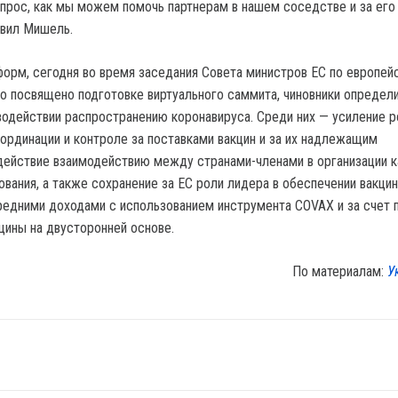
рос, как мы можем помочь партнерам в нашем соседстве и за его
авил Мишель.
орм, сегодня во время заседания Совета министров ЕС по европей
о посвящено подготовке виртуального саммита, чиновники определ
водействии распространению коронавируса. Среди них — усиление р
оординации и контроле за поставками вакцин и за их надлежащим
действие взаимодействию между странами-членами в организации 
ования, а также сохранение за ЕС роли лидера в обеспечении вакци
средними доходами с использованием инструмента COVAX и за счет 
цины на двусторонней основе.
По материалам:
У