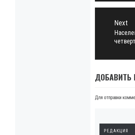
Next
Населе
Next
четвер
post:
ДОБАВИТЬ
Для отправки комм
РЕДАКЦИЯ