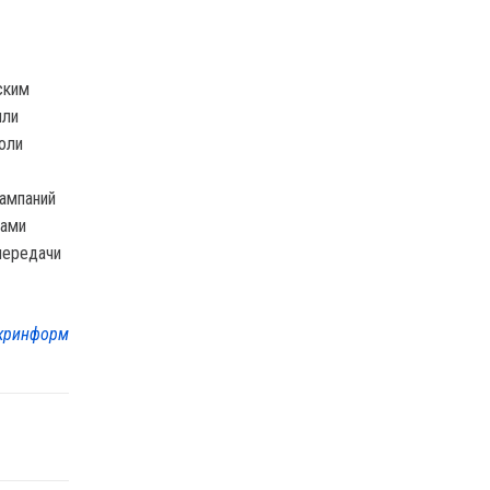
ским
или
оли
кампаний
нами
передачи
кринформ