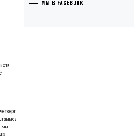
МЫ В FACEBOOK
льств
с
 четверг
 штаммов
о мы
нию