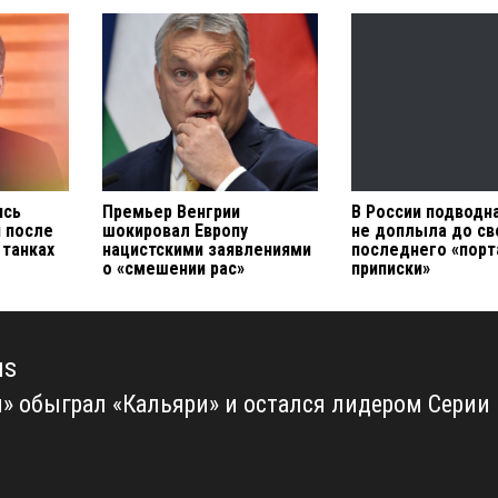
ись
Премьер Венгрии
В России подводн
н после
шокировал Европу
не доплыла до св
 танках
нацистскими заявлениями
последнего «порт
о «смешении рас»
приписки»
us
» обыграл «Кальяри» и остался лидером Серии
us