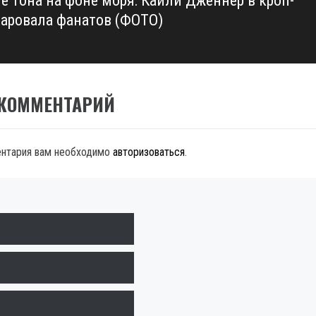
е тона на фоне моря: Кайли Дженнер в кроп-
чаровала фанатов (ФОТО)
 КОММЕНТАРИЙ
ентария вам необходимо
авторизоваться
.