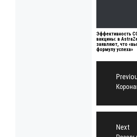
Эффективность C
вакцины: в AstraZ
заявляют, что «в
формулу успеха»
Навигация
по
Previo
записям
Корона
Previo
post:
Next