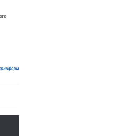
ого
кринформ