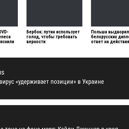
OVD-
Бербок: путин использует
Польша выдворил
eneca
голод, чтобы требовать
белорусских дипл
ыяснили
верности
ответ на действи
us
вирус «удерживает позиции» в Украине
us