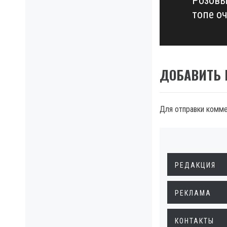
Розовы
Next
топе о
post:
ДОБАВИТЬ
Для отправки комм
РЕДАКЦИЯ
РЕКЛАМА
КОНТАКТЫ