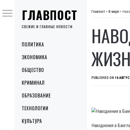
Skip
ГЛАВПОСТ
to
Главпост
>
В мире
>
Наво
content
НАВО
СВЕЖИЕ И ГЛАВНЫЕ НОВОСТИ
Primary
ПОЛИТИКА
Menu
ЖИЗН
ЭКОНОМИКА
ОБЩЕСТВО
PUBLISHED ON
16 АВГУС
КРИМИНАЛ
ОБРАЗОВАНИЕ
ТЕХНОЛОГИИ
КУЛЬТУРА
Наводнения в Бангл