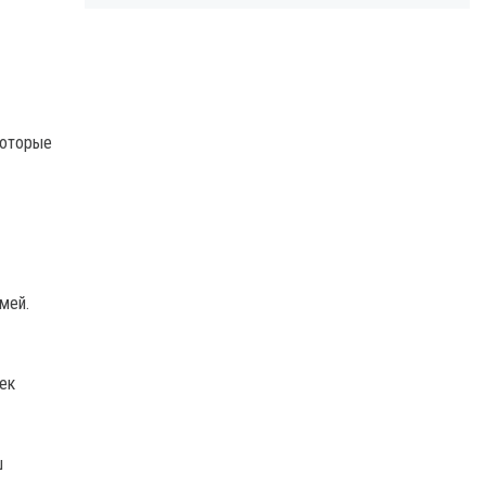
которые
мей.
ек
ш