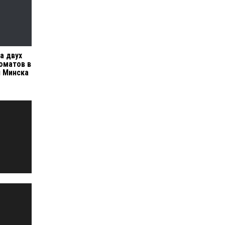
а двух
оматов в
я Минска