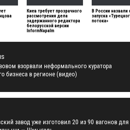
ует
Киев требует прозрачного
В России назвали 
нцова
рассмотрения дела
запуска «Турецко
задержанного редактора
потока»
белорусской версии
InformNapalm
us
вовом взорвали неформального куратора
us
о бизнеса в регионе (видео)
ский завод уже изготовил 20 из 90 вагонов для