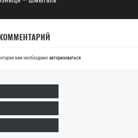
изныци — Шмыгаль
 КОММЕНТАРИЙ
ентария вам необходимо
авторизоваться
.