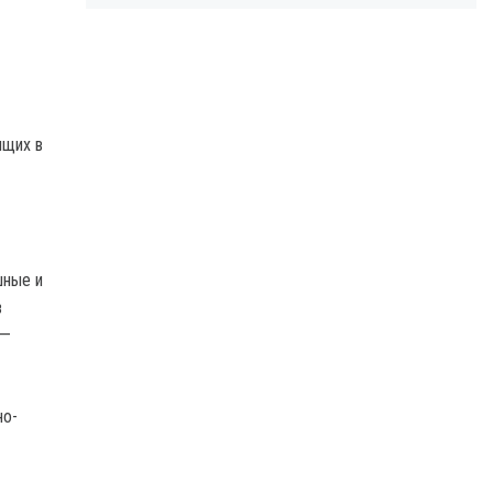
ящих в
шные и
в
 —
но-