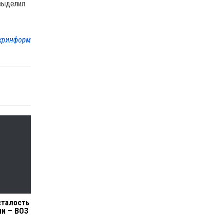
 выделил
кринформ
сталость
ии — ВОЗ