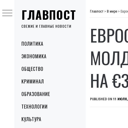
Skip
ГЛАВПОСТ
to
Главпост
>
В мире
>
Евро
content
ЕВРО
СВЕЖИЕ И ГЛАВНЫЕ НОВОСТИ
Primary
ПОЛИТИКА
Menu
МОЛД
ЭКОНОМИКА
ОБЩЕСТВО
НА €
КРИМИНАЛ
ОБРАЗОВАНИЕ
PUBLISHED ON
11 ИЮЛЯ,
ТЕХНОЛОГИИ
КУЛЬТУРА