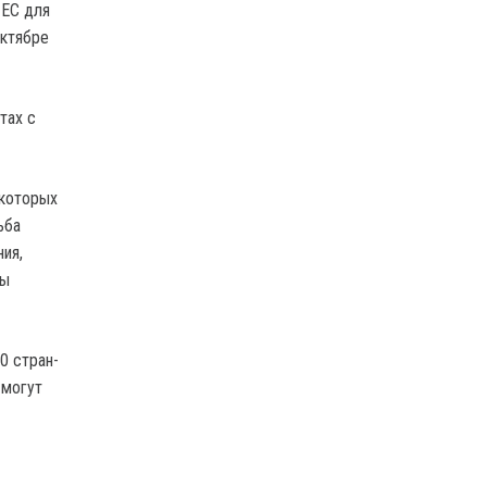
 ЕС для
октябре
тах с
 которых
ьба
ия,
ны
0 стран-
 могут