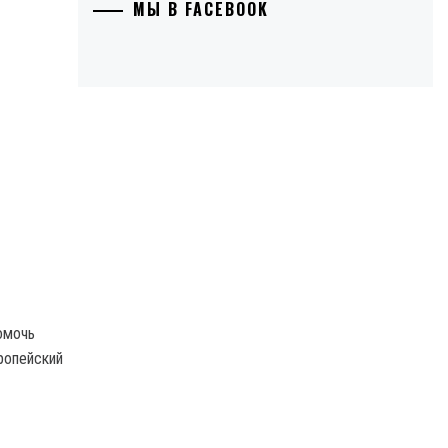
МЫ В FACEBOOK
омочь
ропейский