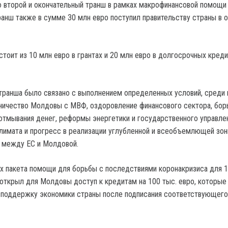
о второй и окончательный транш в рамках макрофинансовой помощи
анш также в сумме 30 млн евро поступил правительству страны в 
оит из 10 млн евро в грантах и ​​20 млн евро в долгосрочных креди
транша было связано с выполнением определенных условий, среди
ничество Молдовы с МВФ, оздоровление финансового сектора, бор
 отмывания денег, реформы энергетики и государственного управлен
лимата и прогресс в реализации углубленной и всеобъемлющей зо
 между ЕС и Молдовой.
ах пакета помощи для борьбы с последствиями коронакризиса для 1
открыл для Молдовы доступ к кредитам на 100 тыс. евро, которые
 поддержку экономики страны после подписания соответствующего