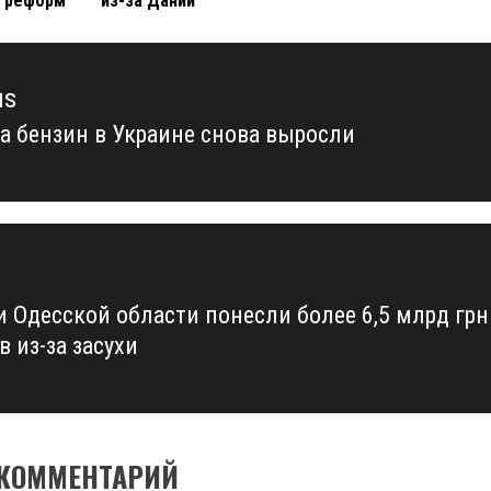
х реформ
из-за Дании
us
а бензин в Украине снова выросли
us
и Одесской области понесли более 6,5 млрд грн
 из-за засухи
 КОММЕНТАРИЙ