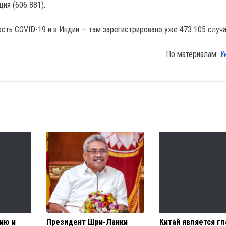
ия (606 881).
сть COVID-19 и в Индии — там зарегистрировано уже 473 105 случа
По материалам:
У
ию и
Президент Шри-Ланки
Китай является г