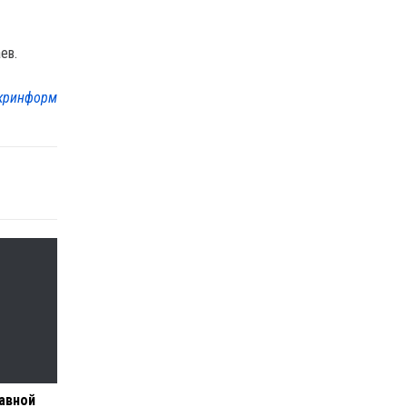
ев.
кринформ
лавной