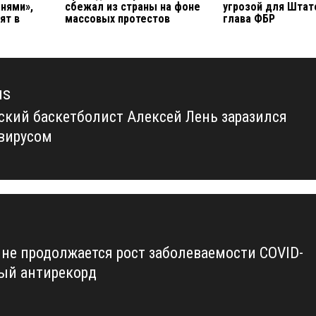
нями»,
сбежал из страны на фоне
угрозой для Штат
ят в
массовых протестов
глава ФБР
us
ский баскетболист Алексей Лень заразился
us
вирусом
ине продолжается рост заболеваемости COVID-
вый антирекорд