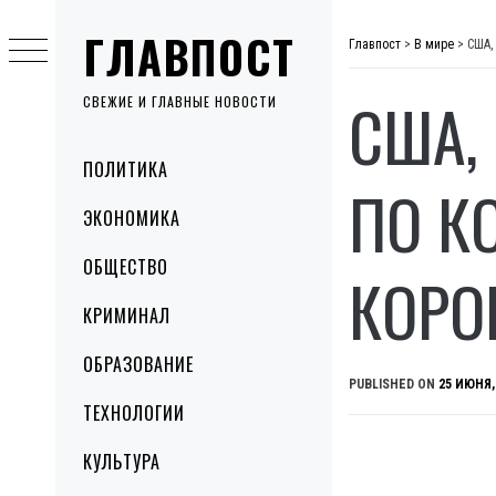
Skip
ГЛАВПОСТ
to
Главпост
>
В мире
>
США,
content
США,
СВЕЖИЕ И ГЛАВНЫЕ НОВОСТИ
Primary
ПОЛИТИКА
Menu
ПО К
ЭКОНОМИКА
ОБЩЕСТВО
КОРО
КРИМИНАЛ
ОБРАЗОВАНИЕ
PUBLISHED ON
25 ИЮНЯ,
ТЕХНОЛОГИИ
КУЛЬТУРА