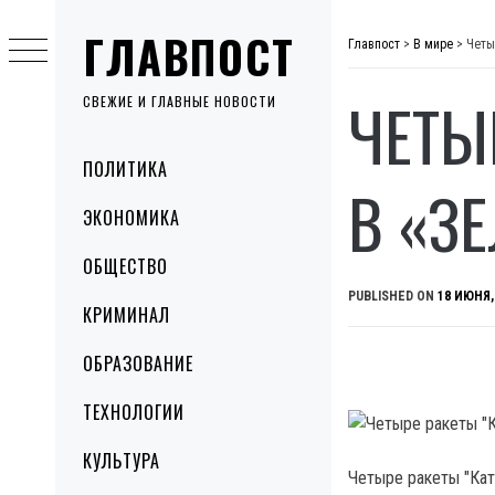
Skip
ГЛАВПОСТ
to
Главпост
>
В мире
>
Четы
content
ЧЕТЫ
СВЕЖИЕ И ГЛАВНЫЕ НОВОСТИ
Primary
ПОЛИТИКА
Menu
В «З
ЭКОНОМИКА
ОБЩЕСТВО
PUBLISHED ON
18 ИЮНЯ,
КРИМИНАЛ
ОБРАЗОВАНИЕ
ТЕХНОЛОГИИ
КУЛЬТУРА
Четыре ракеты "Кат