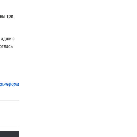
ны три
Таджи в
рглась
кринформ