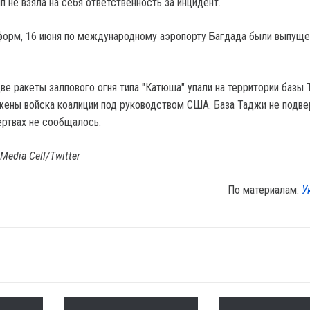
пп не взяла на себя ответственность за инцидент.
форм, 16 июня по международному аэропорту Багдада были выпуще
две ракеты залпового огня типа "Катюша" упали на территории базы 
жены войска коалиции под руководством США. База Таджи не подве
ртвах не сообщалось.
 Media Cell/Twitter
По материалам:
У