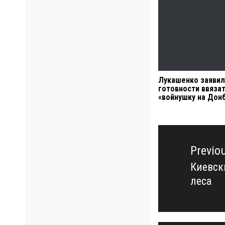
Лукашенко заявил
готовности ввязат
«войнушку на Дон
Навигация
по
Previo
записям
Киевск
Previo
леса
post: