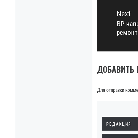
Next
ВР нап
Next
ремонт
post:
ДОБАВИТЬ
Для отправки комм
РЕДАКЦИЯ