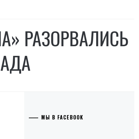
ША» РАЗОРВАЛИСЬ
ДАДА
МЫ В FACEBOOK