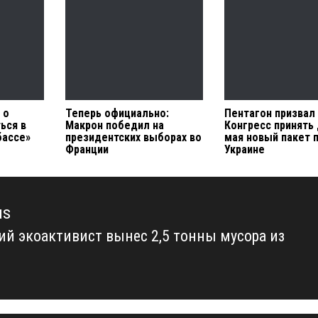
 о
Теперь официально:
Пентагон призвал
ься в
Макрон победил на
Конгресс принять 
бассе»
президентских выборах во
мая новый пакет
Франции
Украине
us
ий экоактивист вынес 2,5 тонны мусора из
us