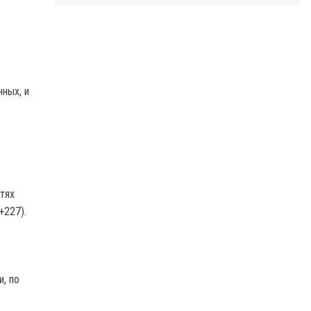
ных, и
тях
+227).
, по