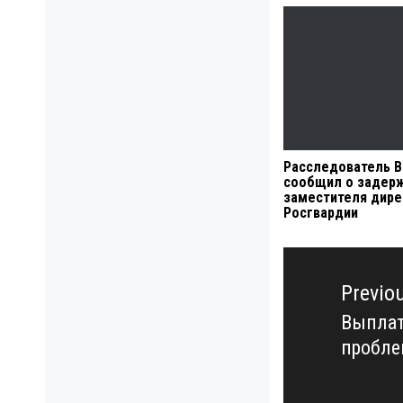
Расследователь Be
сообщил о задер
заместителя дире
Росгвардии
Навигация
по
Previo
записям
Выплат
Previo
пробле
post: