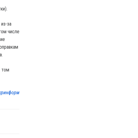
ки).
 из-за
том числе
ние
поправкам
а.
в том
кринформ