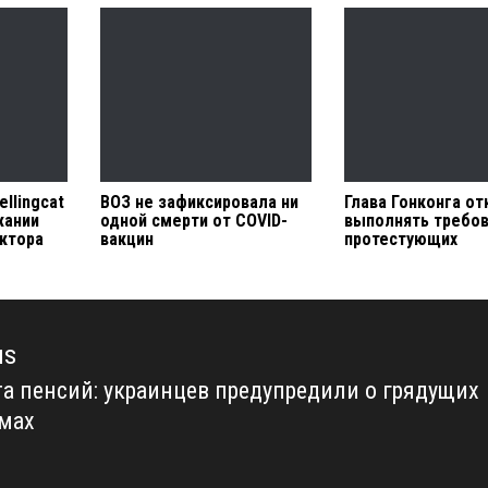
llingcat
ВОЗ не зафиксировала ни
Глава Гонконга от
жании
одной смерти от COVID-
выполнять требо
ктора
вакцин
протестующих
us
а пенсий: украинцев предупредили о грядущих
us
мах