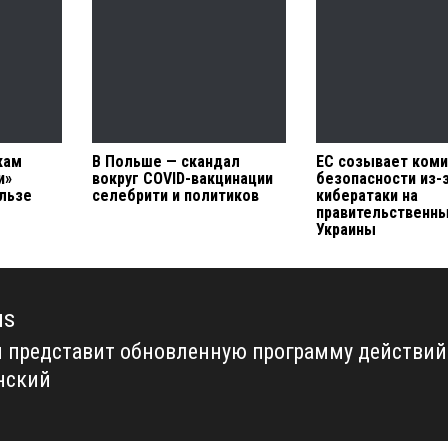
кам
В Польше — скандал
ЕС созывает коми
и»
вокруг COVID-вакцинации
безопасности из-
льзе
селебрити и политиков
кибератаки на
правительственн
Украины
us
 представит обновленную программу действий
us
нский