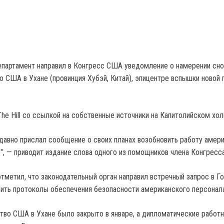
партамент направил в Конгресс США уведомление о намерении сно
о США в Ухане (провинция Хубэй, Китай), эпицентре вспышки новой
he Hill со ссылкой на собственные источники на Капитолийском хол
давно прислал сообщение о своих планах возобновить работу амер
", — приводит издание слова одного из помощников члена Конгресса
отметил, что законодательный орган направил встречный запрос в Г
ить протоколы обеспечения безопасности американского персонала
тво США в Ухане было закрыто в январе, а дипломатические работн