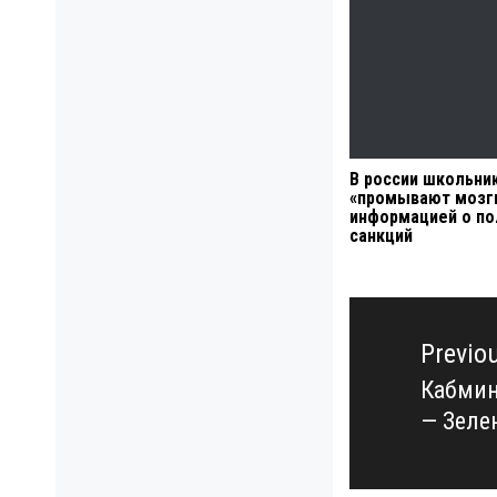
В россии школьни
«промывают мозг
информацией о по
санкций
Навигация
по
Previo
записям
Кабмин
Previo
— Зеле
post: