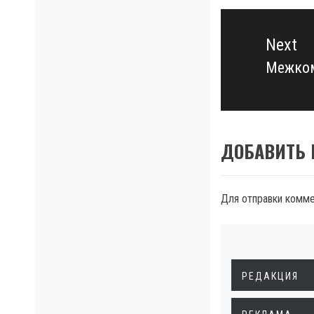
Next
Межком
Next
post:
ДОБАВИТЬ
Для отправки комм
РЕДАКЦИЯ