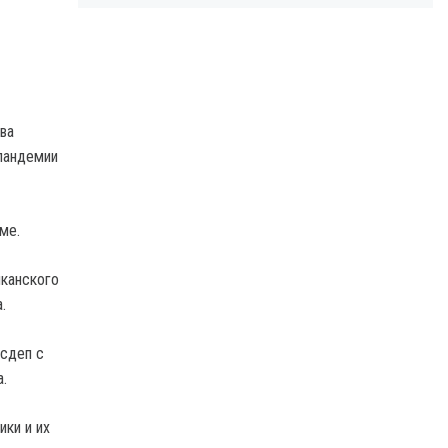
ва
 пандемии
ме.
иканского
.
осдеп с
.
ики и их