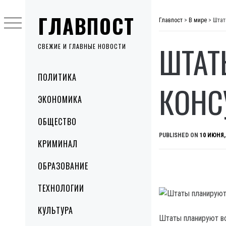
Skip
ГЛАВПОСТ
to
Главпост
>
В мире
>
Штат
content
ШТАТ
СВЕЖИЕ И ГЛАВНЫЕ НОВОСТИ
Primary
ПОЛИТИКА
Menu
КОНС
ЭКОНОМИКА
ОБЩЕСТВО
PUBLISHED ON
10 ИЮНЯ,
КРИМИНАЛ
ОБРАЗОВАНИЕ
ТЕХНОЛОГИИ
КУЛЬТУРА
Штаты планируют во