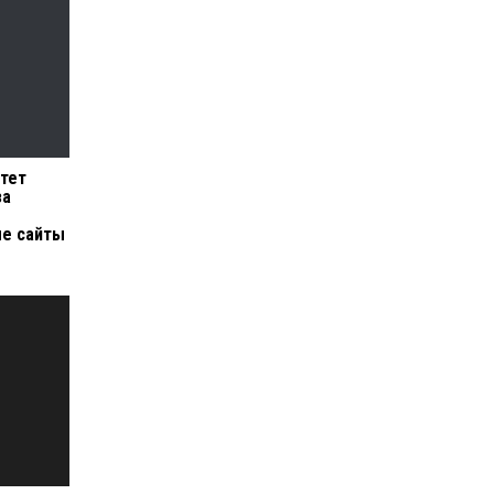
тет
за
ые сайты