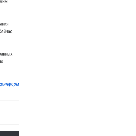
ежим
ания
Сейчас
ванных
ью
кринформ