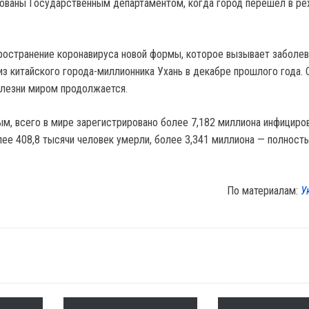
рованы Государственным департаментом, когда город перешел в р
пространение коронавируса новой формы, которое вызывает заболев
 из китайского города-миллионника Ухань в декабре прошлого года. 
олезни миром продолжается.
м, всего в мире зарегистрировано более 7,182 миллиона инфициро
лее 408,8 тысячи человек умерли, более 3,341 миллиона — полност
По материалам:
У