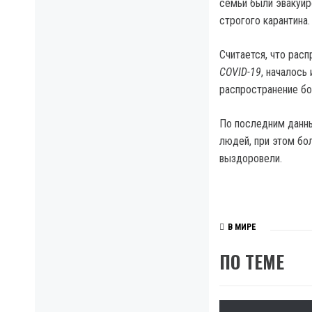
семьи были эвакуи
строгого карантина.
Считается, что рас
COVID-19
, началось
распространение б
По последним данны
людей, при этом бо
выздоровели.
В МИРЕ
ПО ТЕМЕ