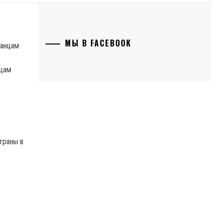
МЫ В FACEBOOK
нцам
траны в