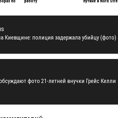
борах по
работу
путине и Nord Str
us
на Киевщине: полиция задержала убийцу (фото)
us
 обсуждают фото 21-летней внучки Грейс Келли