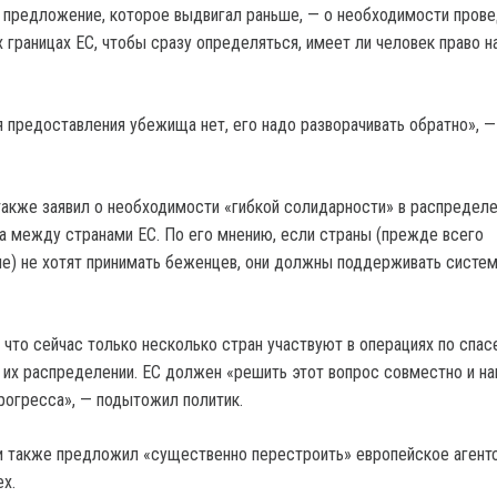
 предложение, которое выдвигал раньше, — о необходимости пров
 границах ЕС, чтобы сразу определяться, имеет ли человек право н
я предоставления убежища нет, его надо разворачивать обратно», —
акже заявил о необходимости «гибкой солидарности» в распредел
 между странами ЕС. По его мнению, если страны (прежде всего
е) не хотят принимать беженцев, они должны поддерживать систе
 что сейчас только несколько стран участвуют в операциях по спа
 их распределении. ЕС должен «решить этот вопрос совместно и н
рогресса», — подытожил политик.
 также предложил «существенно перестроить» европейское агентс
ex.