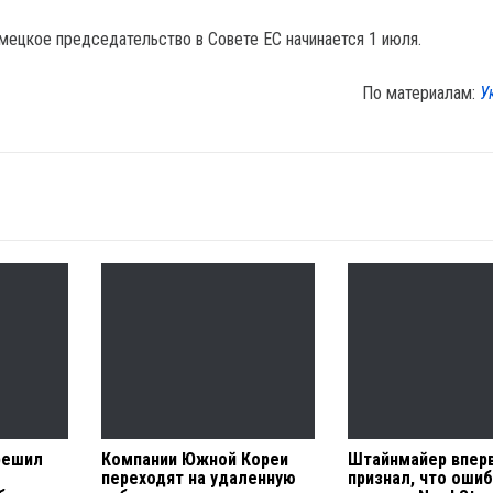
мецкое председательство в Совете ЕС начинается 1 июля.
По материалам:
У
решил
Компании Южной Кореи
Штайнмайер впер
переходят на удаленную
признал, что ошиб