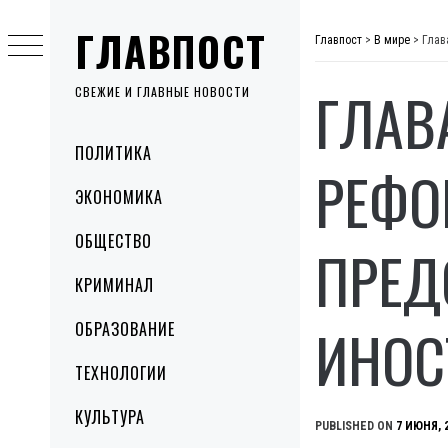
Skip
ГЛАВПОСТ
to
Главпост
>
В мире
>
Глав
content
ГЛАВ
СВЕЖИЕ И ГЛАВНЫЕ НОВОСТИ
Primary
ПОЛИТИКА
Menu
РЕФО
ЭКОНОМИКА
ОБЩЕСТВО
ПРЕД
КРИМИНАЛ
ИНОС
ОБРАЗОВАНИЕ
ТЕХНОЛОГИИ
КУЛЬТУРА
PUBLISHED ON
7 ИЮНЯ, 