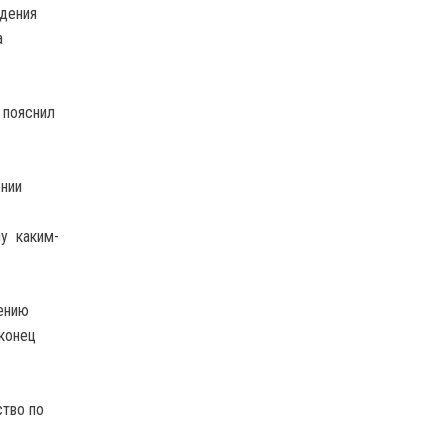
едения
а
 пояснил
ении
му каким-
сению
аконец
тво по