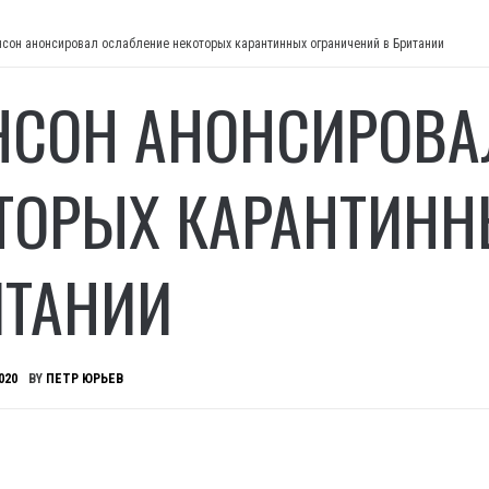
сон анонсировал ослабление некоторых карантинных ограничений в Британии
СОН АНОНСИРОВА
ТОРЫХ КАРАНТИНН
ИТАНИИ
020
BY
ПЕТР ЮРЬЕВ