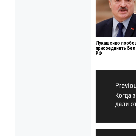
Лукашенко пообе
присоединять Бел
РФ
Навигация
по
Previo
записям
Когда 
Previo
дали о
post: