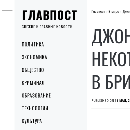
Skip
ГЛАВПОСТ
to
Главпост
>
В мире
>
Джон
content
ДЖОН
СВЕЖИЕ И ГЛАВНЫЕ НОВОСТИ
Primary
ПОЛИТИКА
Menu
НЕКО
ЭКОНОМИКА
ОБЩЕСТВО
В БР
КРИМИНАЛ
ОБРАЗОВАНИЕ
PUBLISHED ON
11 МАЯ, 2
ТЕХНОЛОГИИ
КУЛЬТУРА