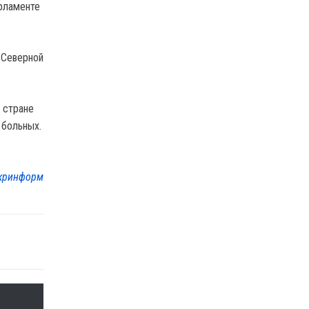
арламенте
 Северной
 стране
 больных.
кринформ