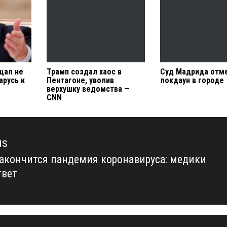
щал не
Трамп создал хаос в
Суд Мадрида отм
арусь к
Пентагоне, уволив
локдаун в городе
верхушку ведомства —
CNN
us
закончится пандемия коронавируса: медики
us
твет