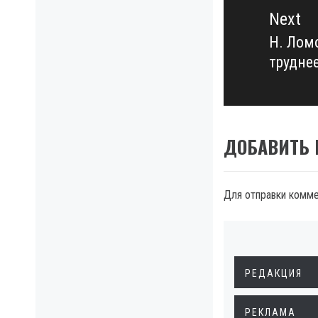
Next
Н. Лом
Next
трудне
post:
ДОБАВИТЬ
Для отправки комм
РЕДАКЦИЯ
РЕКЛАМА