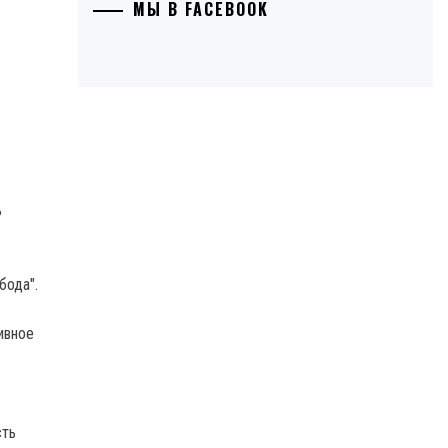
МЫ В FACEBOOK
ь
бода".
ивное
сть