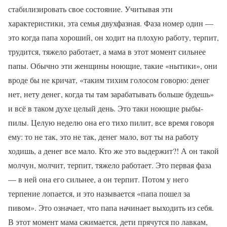
стабилизировать свое состояние. Учитывая эти
характеристики, эта семья двухфазная. Фаза номер один —
это когда папа хороший, он ходит на плохую работу, терпит,
трудится, тяжело работает, а мама в этот момент сильнее
папы. Обычно эти женщины ноющие, такие «нытики», они
вроде бы не кричат, «таким тихим голосом говорю: денег
нет, нету денег, когда ты там зарабатывать больше будешь»
и всё в таком духе целый день. Это таки ноющие рыбы-
пилы. Целую неделю она его тихо пилит, все время говоря
ему: то не так, это не так, денег мало, вот ты на работу
ходишь, а денег все мало. Кто же это выдержит?! А он такой
молчун, молчит, терпит, тяжело работает. Это первая фаза
— в ней она его сильнее, а он терпит. Потом у него
терпение лопается, и это называется «папа пошел за
пивом». Это означает, что папа начинает выходить из себя.
В этот момент мама сжимается, дети прячутся по лавкам,