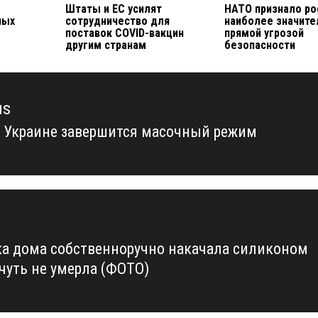
Штаты и ЕС усилят
НАТО признало р
ных
сотрудничество для
наиболее значите
поставок COVID-вакцин
прямой угрозой
другим странам
безопасности
us
в Украине завершится масочный режим
us
а дома собственноручно накачала силиконом
 чуть не умерла (ФОТО)