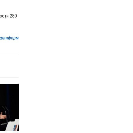
ности 280
кринформ