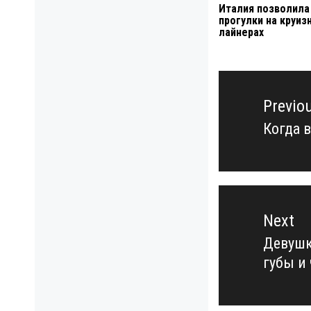
Италия позволила
прогулки на круиз
лайнерах
Навигация
по
Previo
записям
Когда 
Previo
post:
Next
Девушк
Next
губы и
post: