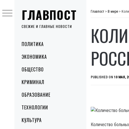
Skip
ГЛАВПОСТ
to
Главпост
>
В мире
>
Коли
content
КОЛИ
СВЕЖИЕ И ГЛАВНЫЕ НОВОСТИ
Primary
ПОЛИТИКА
Menu
РОСС
ЭКОНОМИКА
ОБЩЕСТВО
PUBLISHED ON
10 МАЯ, 2
КРИМИНАЛ
ОБРАЗОВАНИЕ
ТЕХНОЛОГИИ
КУЛЬТУРА
Количество больных