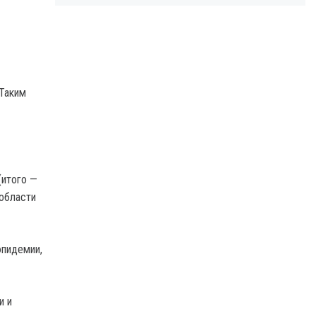
 Таким
(итого —
 области
эпидемии,
и и