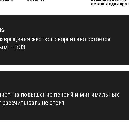
остался один про
us
озвращения жесткого карантина остается
us
ым — ВОЗ
ист: на повышение пенсий и минимальных
т рассчитывать не стоит