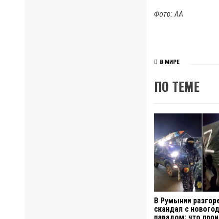
Фото: АА
В МИРЕ
ПО ТЕМЕ
В Румынии разгор
скандал с нового
парадом: что про