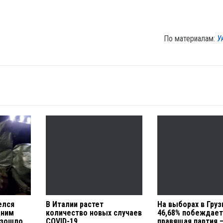
По материалам:
У
елся
В Италии растет
На выборах в Груз
дним
количество новых случаев
46,68% побеждае
изошло
COVID-19
правящая партия 