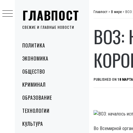
Skip
ГЛАВПОСТ
to
Главпост
>
В мире
>
ВОЗ:
content
ВОЗ:
СВЕЖИЕ И ГЛАВНЫЕ НОВОСТИ
Primary
ПОЛИТИКА
Menu
КОРО
ЭКОНОМИКА
ОБЩЕСТВО
PUBLISHED ON
18 МАРТА
КРИМИНАЛ
ОБРАЗОВАНИЕ
ТЕХНОЛОГИИ
КУЛЬТУРА
Во Всемирной орган