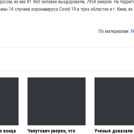
русом, из них 81 960 человек выздоровели, 7954 умерли. На террит
ны 14 случаев коронавируса Covid-19 в трех областях и г. Киев, из
По материалам:
У
о конца
Чапутович уверен, что
Ученые доказали