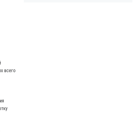
й
ых всего
ия
отку
в