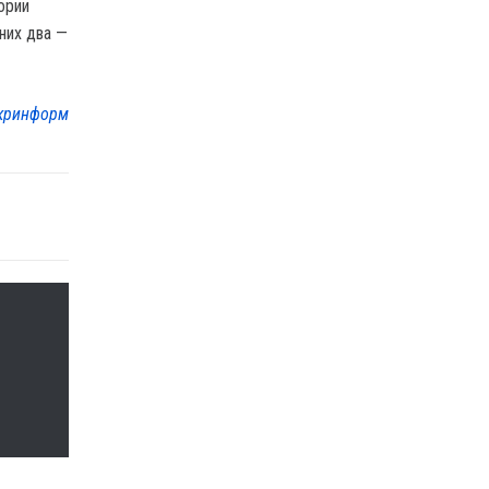
ории
 них два —
кринформ