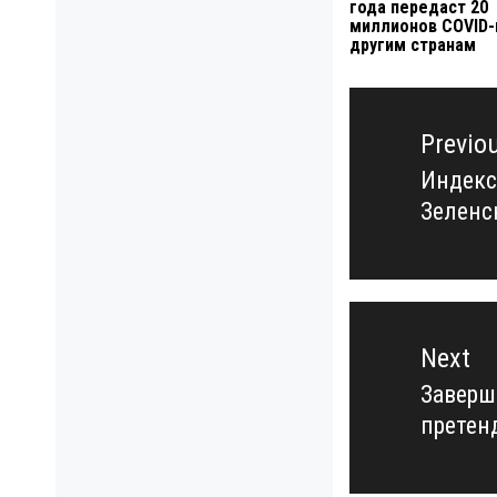
года передаст 20
миллионов COVID-
другим странам
Навигация
по
Previo
записям
Индекс
Previo
Зеленс
post:
Next
Заверш
Next
претен
post: