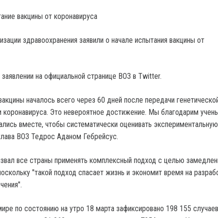
тание вакцины от коронавируса
изации здравоохранения заявили о начале испытания вакцины от
 заявлении на официальной странице ВОЗ в Twitter.
вакцины началось всего через 60 дней после передачи генетическо
 коронавируса. Это невероятное достижение. Мы благодарим учен
ались вместе, чтобы систематически оценивать экспериментальную
 глава ВОЗ Тедрос Аданом Гебрейсус.
извал все страны применять комплексный подход с целью замедлен
поскольку "такой подход спасает жизнь и экономит время на разраб
чения".
мире по состоянию на утро 18 марта зафиксировано 198 155 случае