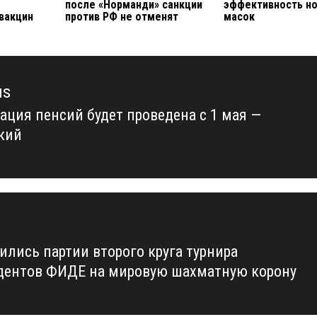
после «Норманди» санкции
эффективность н
вакцин
против РФ не отменят
масок
us
ация пенсий будет проведена с 1 мая —
us
кий
ились партии второго круга турнира
дентов ФИДЕ на мировую шахматную корону