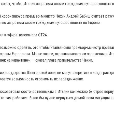
й коронавируса премьер-министр Чехии Андрей Бабиш считает разу
нно запретила своим гражданам путешествовать по Европе.
ил в эфире телеканала ČT24.
 возможно сделать, это чтобы итальянский премьер-министр призва
 страны Евросоюза. Мы не знаем, ограничиваются ли заражения в Ит
ек на карантине», — сказал глава правительства Чехии.
гие государства Шенгенской зоны не могут запретить въезд гражд
имеется возможность ограничить их передвижение.
посоветовал соотечественникам в Италии как можно быстрее верну
то там работает, было бы лучше вернуться домой, пока ситуация в 