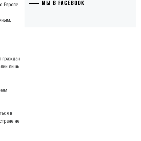
МЫ В FACEBOOK
мным,
л граждан
алии лишь
анам
ться в
стране не