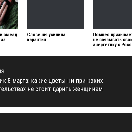
ли выезд
Словения усилила
Помпео призывает
 за
карантин
не связывать сво
энергетику с Рос
us
ик 8 марта: какие цветы ни при каких
us
тельствах не стоит дарить женщинам