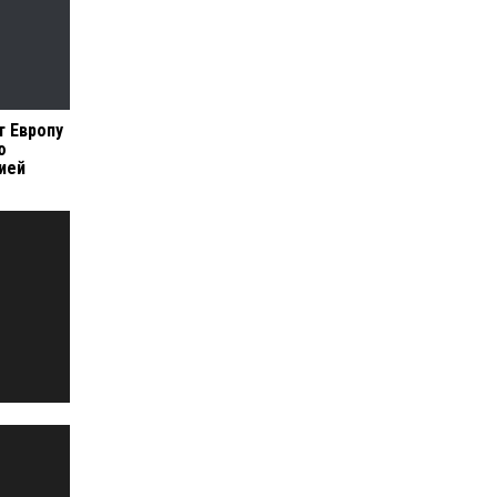
 Европу
ю
сией