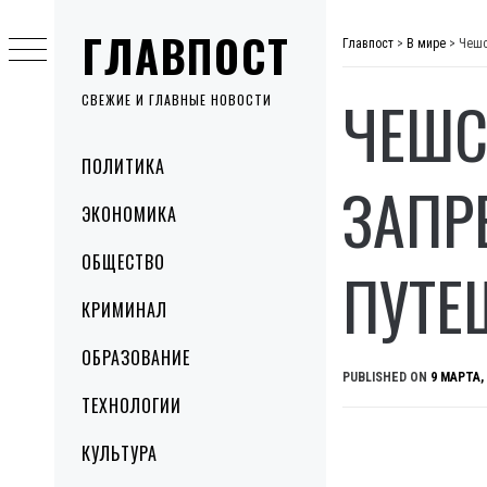
Skip
ГЛАВПОСТ
to
Главпост
>
В мире
>
Чешс
content
ЧЕШС
СВЕЖИЕ И ГЛАВНЫЕ НОВОСТИ
Primary
ПОЛИТИКА
Menu
ЗАПР
ЭКОНОМИКА
ОБЩЕСТВО
ПУТЕ
КРИМИНАЛ
ОБРАЗОВАНИЕ
PUBLISHED ON
9 МАРТА,
ТЕХНОЛОГИИ
КУЛЬТУРА