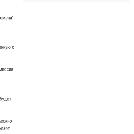
емени".
анную с
омиссия
 будет
зможно
елает