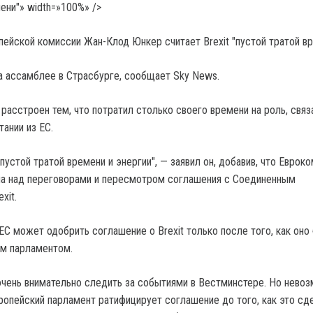
ени"» width=»100%» />
ейской комиссии Жан-Клод Юнкер считает Brexit "пустой тратой вр
на ассамблее в Страсбурге, сообщает Sky News.
расстроен тем, что потратил столько своего времени на роль, связ
ании из ЕС.
) пустой тратой времени и энергии", — заявил он, добавив, что Еврок
ла над переговорами и пересмотром соглашения с Соединенным
xit.
ЕС может одобрить соглашение о Brexit только после того, как оно
им парламентом.
очень внимательно следить за событиями в Вестминстере. Но нево
вропейский парламент ратифицирует соглашение до того, как это сд