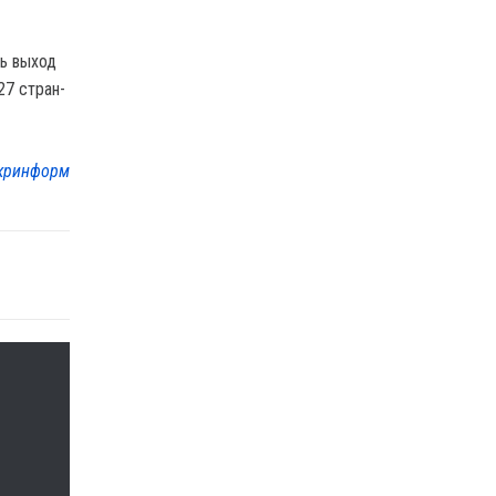
ть выход
27 стран-
кринформ