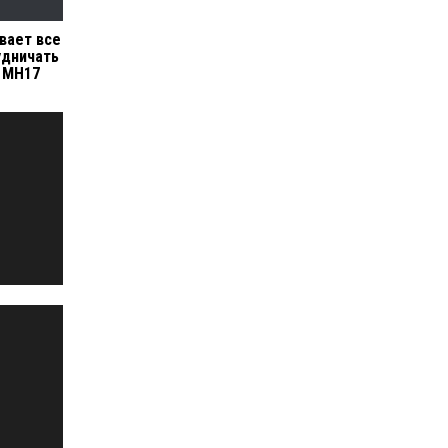
вает все
удничать
 МН17