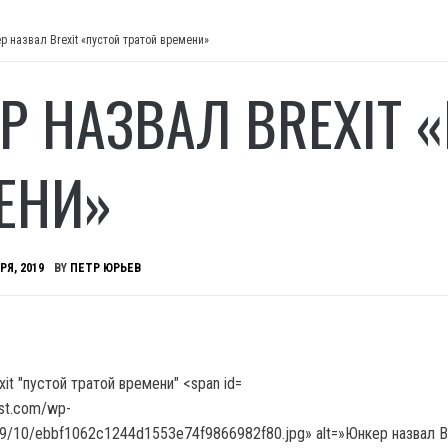
р назвал Brexit «пустой тратой времени»
Р НАЗВАЛ BREXIT 
ЕНИ»
РЯ, 2019
BY
ПЕТР ЮРЬЕВ
ost.com/wp-
19/10/ebbf1062c1244d1553e74f9866982f80.jpg» alt=»Юнкер назвал Br