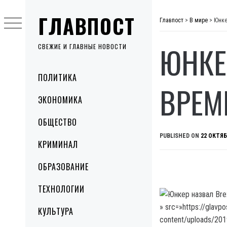
Skip
ГЛАВПОСТ
to
Главпост
>
В мире
>
Юнке
content
ЮНКЕ
СВЕЖИЕ И ГЛАВНЫЕ НОВОСТИ
Primary
ПОЛИТИКА
Menu
ВРЕМ
ЭКОНОМИКА
ОБЩЕСТВО
PUBLISHED ON
22 ОКТЯБ
КРИМИНАЛ
ОБРАЗОВАНИЕ
ТЕХНОЛОГИИ
» src=»https://glavp
КУЛЬТУРА
content/uploads/20