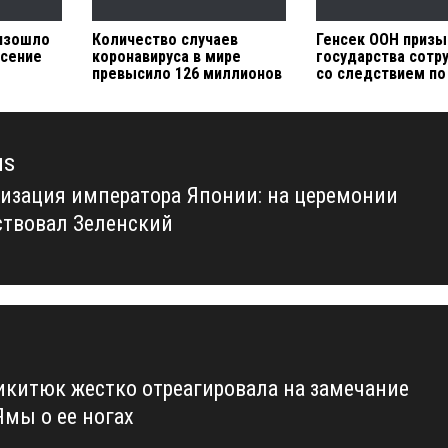
оизошло
Количество случаев
Генсек ООН призы
сение
коронавируса в мире
государства сотр
превысило 126 миллионов
со следствием по
us
изация императора Японии: на церемонии
us
ствовал Зеленский
икитюк жестко отреагировала на замечание
Ямы о ее ногах