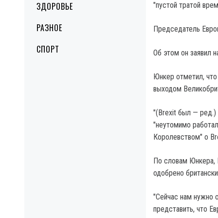
ЗДОРОВЬЕ
"пустой тратой врем
РАЗНОЕ
Председатель Европ
СПОРТ
Об этом он заявил 
Юнкер отметил, что 
выходом Великобрит
"(Brexit был — ред.
"неутомимо работа
Королевством" о Bre
По словам Юнкера, 
одобрено британск
"Сейчас нам нужно 
представить, что Е