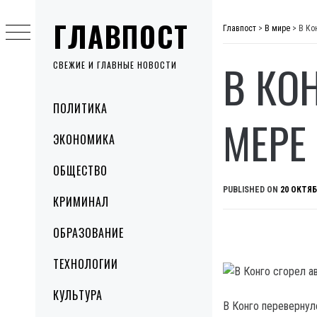
Skip
ГЛАВПОСТ
to
Главпост
>
В мире
>
В Ко
content
В КО
СВЕЖИЕ И ГЛАВНЫЕ НОВОСТИ
Primary
ПОЛИТИКА
Menu
МЕРЕ
ЭКОНОМИКА
ОБЩЕСТВО
PUBLISHED ON
20 ОКТЯБ
КРИМИНАЛ
ОБРАЗОВАНИЕ
ТЕХНОЛОГИИ
КУЛЬТУРА
В Конго перевернулс