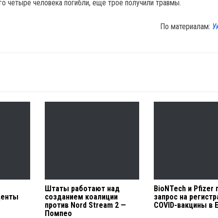
го четыре человека погибли, еще трое получили травмы.
По материалам:
У
Штаты работают над
BioNTech и Pfizer
денты
созданием коалиции
запрос на регист
против Nord Stream 2 —
COVID-вакцины в 
Помпео