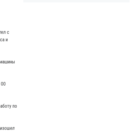
тел с
са и
а машины
100
работу по
оизошел