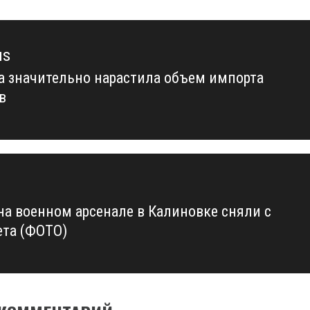
us
а значительно нарастила объем импорта
us
в
на военном арсенале в Калиновке сняли с
ета (ФОТО)