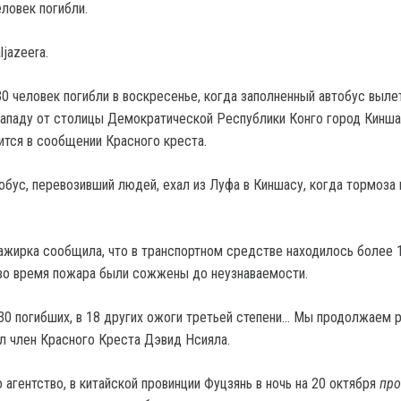
ловек погибли.
jazeera.
0 человек погибли в воскресенье, когда заполненный автобус выле
западу от столицы Демократической Республики Конго город Кинша
ится в сообщении Красного креста.
тобус, перевозивший людей, ехал из Луфа в Киншасу, когда тормоз
жирка сообщила, что в транспортном средстве находилось более 
 во время пожара были сожжены до неузнаваемости.
 30 погибших, в 18 других ожоги третьей степени… Мы продолжаем 
ил член Красного Креста Дэвид Нсияла.
агентство, в китайской провинции Фуцзянь в ночь на 20 октября
пр