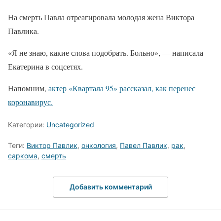
На смерть Павла отреагировала молодая жена Виктора
Павлика.
«Я не знаю, какие слова подобрать. Больно», — написала
Екатерина в соцсетях.
Напомним,
актер «Квартала 95» рассказал, как перенес
коронавирус.
Категории:
Uncategorized
Теги:
Виктор Павлик
,
онкология
,
Павел Павлик
,
рак
,
саркома
,
смерть
Добавить комментарий