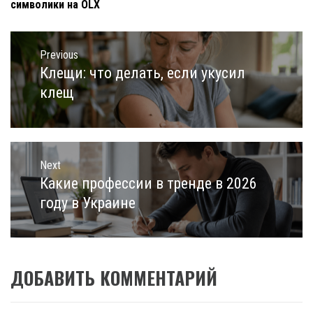
символики на OLX
Навигация
по
Previous
записям
Клещи: что делать, если укусил
Previous
post:
клещ
Next
Какие профессии в тренде в 2026
Next
post:
году в Украине
ДОБАВИТЬ КОММЕНТАРИЙ