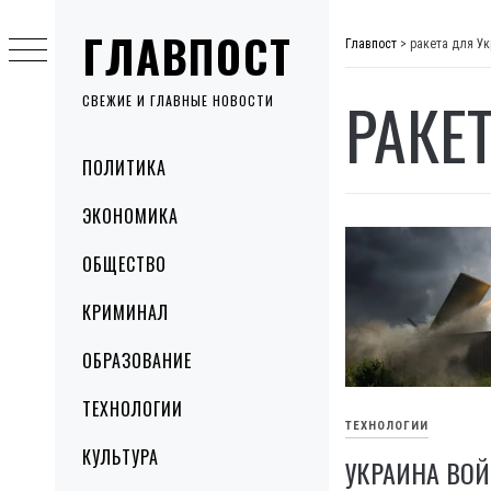
Skip
ГЛАВПОСТ
to
Главпост
>
ракета для У
content
РАКЕ
СВЕЖИЕ И ГЛАВНЫЕ НОВОСТИ
Primary
ПОЛИТИКА
Menu
ЭКОНОМИКА
ОБЩЕСТВО
КРИМИНАЛ
ОБРАЗОВАНИЕ
ТЕХНОЛОГИИ
ТЕХНОЛОГИИ
КУЛЬТУРА
УКРАИНА ВОЙ