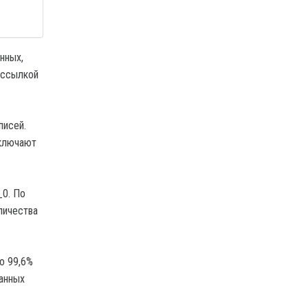
нных,
о ссылкой
писей.
включают
_0. По
личества
о 99,6%
данных