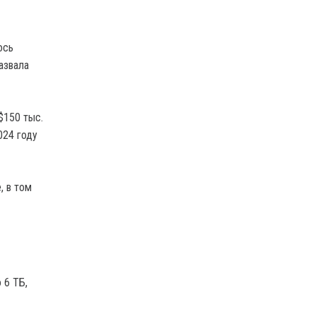
ось
азвала
$150 тыс.
024 году
, в том
 6 ТБ,