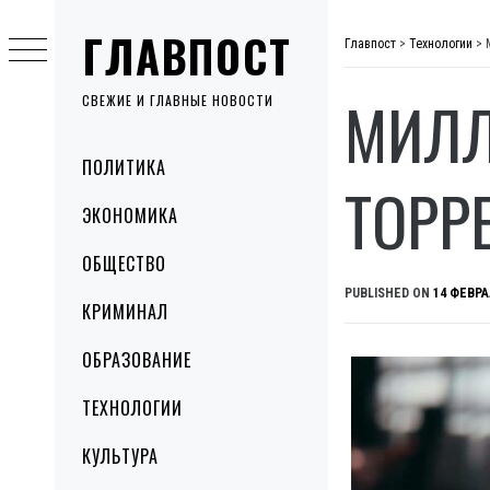
Skip
ГЛАВПОСТ
to
Главпост
>
Технологии
>
content
МИЛЛ
СВЕЖИЕ И ГЛАВНЫЕ НОВОСТИ
Primary
ПОЛИТИКА
Menu
ТОРР
ЭКОНОМИКА
ОБЩЕСТВО
PUBLISHED ON
14 ФЕВРА
КРИМИНАЛ
ОБРАЗОВАНИЕ
ТЕХНОЛОГИИ
КУЛЬТУРА