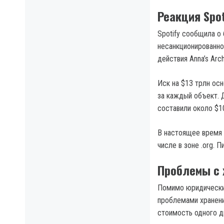
Реакция Spot
Spotify сообщила о
несанкционированно
действия Anna’s Arc
Иск на $13 трлн ос
за каждый объект. 
составили около $1
В настоящее время 
числе в зоне .org. 
Проблемы с 
Помимо юридических
проблемами хранени
стоимость одного д