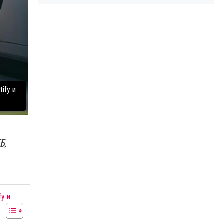
ify и
Б,
y и