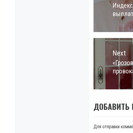
Индекс
Previo
выплат
post:
Next
«Грозо
Next
провок
post:
ДОБАВИТЬ
Для отправки комм