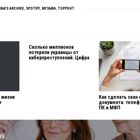
NNA’S ARCHIVE
,
SPOTIFY
,
МУЗЫКА
,
ТОРРЕНТ
Сколько миллионов
потеряли украинцы от
киберпреступлений. Цифра
л жизни
Как сделать скан
е
документа: телеф
ПК и МФП
us