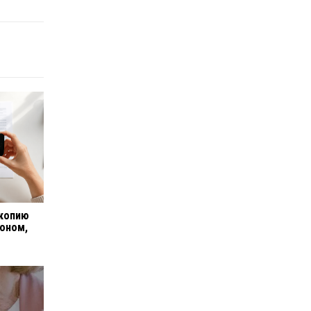
 копию
оном,