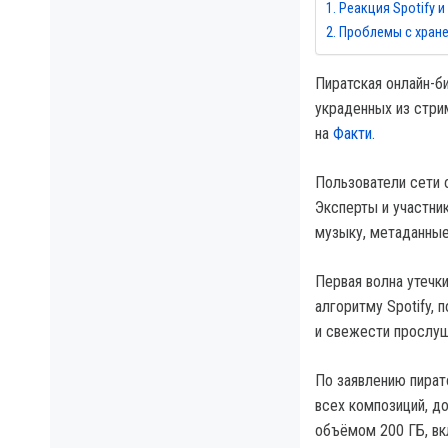
Реакция Spotify и
Проблемы с хран
Пиратская онлайн-би
украденных из стри
на
Факти.
Пользователи сети 
Эксперты и участни
музыку, метаданные 
Первая волна утечк
алгоритму Spotify, 
и свежести прослуш
По заявлению пирато
всех композиций, до
объёмом 200 ГБ, вк