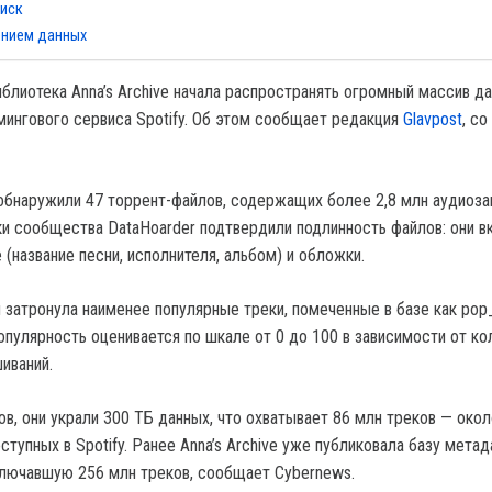
 иск
ением данных
блиотека Anna’s Archive начала распространять огромный массив да
мингового сервиса Spotify. Об этом сообщает редакция
Glavpost
, с
обнаружили 47 торрент-файлов, содержащих более 2,8 млн аудиоза
ки сообщества DataHoarder подтвердили подлинность файлов: они 
(название песни, исполнителя, альбом) и обложки.
и затронула наименее популярные треки, помеченные в базе как pop
популярность оценивается по шкале от 0 до 100 в зависимости от ко
иваний.
в, они украли 300 ТБ данных, что охватывает 86 млн треков — окол
ступных в Spotify. Ранее Anna’s Archive уже публиковала базу мета
лючавшую 256 млн треков, сообщает Cybernews.