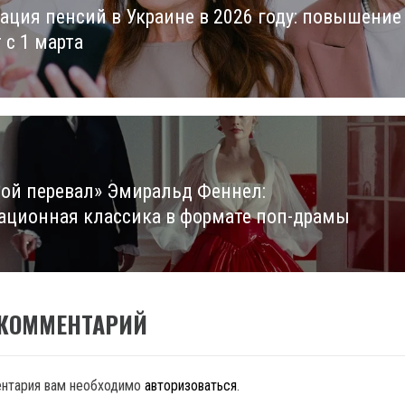
ация пенсий в Украине в 2026 году: повышение
us
 с 1 марта
вой перевал» Эмиральд Феннел:
ационная классика в формате поп-драмы
 КОММЕНТАРИЙ
ентария вам необходимо
авторизоваться
.