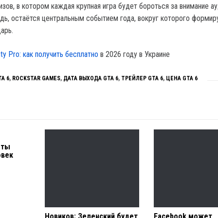
зов, в котором каждая крупная игра будет бороться за внимание ау
едь, остаётся центральным событием года, вокруг которого формир
арь.
ity Pro: как получить бесплатно
в 2026 году в Украине
TA 6
,
ROCKSTAR GAMES
,
ДАТА ВЫХОДА GTA 6
,
ТРЕЙЛЕР GTA 6
,
ЦЕНА GTA 6
оты
овек
Новиков: Зеленский будет
Facebook может