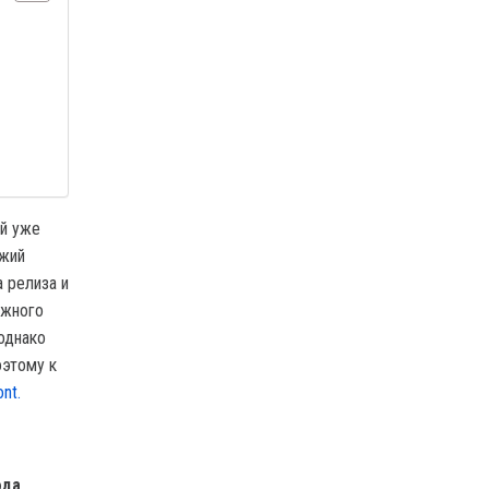
ый уже
ежий
 релиза и
ожного
однако
оэтому к
ont.
ода
.