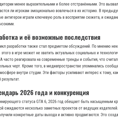
удитории менее выразительными и более отстранёнными. Это вызва
дастся ли игрокам эмоционально вовлечься в их историю. В предыд
ые антигерои играли ключевую роль в восприятии сюжета, и ожидан
ысокими.
аботка и её возможные последствия
икл разработки также стал предметом обсуждений. По мнению не
 этого в игре может не хватить актуальных социальных и технологи
TA часто реагировала на современные тренды и события, что счита
тельных черт. Кроме того, в медиапространстве упоминались сообщ
мосфере внутри студии. Эти факторы усиливают интерес к тому, ка
 результат.
ендарь 2026 года и конкуренция
инирующего статуса GTA 6, 2026 год обещает быть насыщенным к
ой ожидаются несколько заметных проектов от ведущих издателей.
олучили конкретные даты выхода и активно продвигаются. Это созд