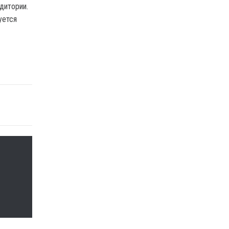
дитории.
уется