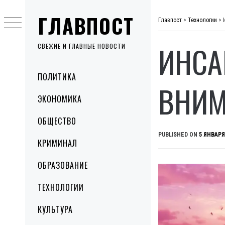
Skip
ГЛАВПОСТ
to
Главпост
>
Технологии
>
content
ИНСА
СВЕЖИЕ И ГЛАВНЫЕ НОВОСТИ
Primary
ПОЛИТИКА
Menu
ВНИМ
ЭКОНОМИКА
ОБЩЕСТВО
PUBLISHED ON
5 ЯНВАРЯ
КРИМИНАЛ
ОБРАЗОВАНИЕ
ТЕХНОЛОГИИ
КУЛЬТУРА