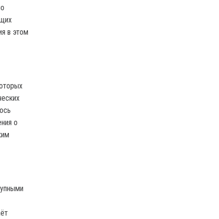
ло
ущих
ия в этом
которых
ческих
лось
ения о
ким
рупными
аёт