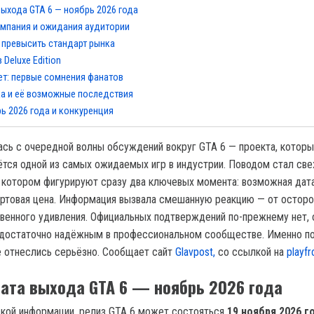
ыхода GTA 6 — ноябрь 2026 года
ампания и ожидания аудитории
 превысить стандарт рынка
 Deluxe Edition
т: первые сомнения фанатов
а и её возможные последствия
ь 2026 года и конкуренция
ась с очередной волны обсуждений вокруг GTA 6 — проекта, котор
ётся одной из самых ожидаемых игр в индустрии. Поводом стал св
в котором фигурируют сразу два ключевых момента: возможная дата
артовая цена. Информация вызвала смешанную реакцию — от остор
венного удивления. Официальных подтверждений по-прежнему нет, 
 достаточно надёжным в профессиональном сообществе. Именно п
 отнеслись серьёзно. Сообщает сайт
Glavpost,
со ссылкой на
playfr
ата выхода GTA 6 — ноябрь 2026 года
кой информации, релиз GTA 6 может состояться
19 ноября 2026 г