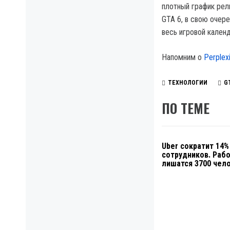
плотный график рели
GTA 6, в свою очер
весь игровой календ
Напомним о
Perplex
ТЕХНОЛОГИИ
G
ПО ТЕМЕ
Uber сократит 14%
сотрудников. Раб
лишатся 3700 чел