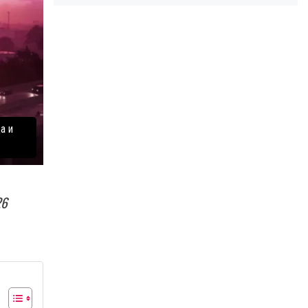
а и
26