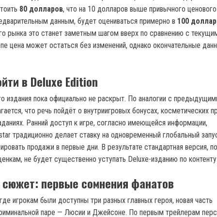
стоить
80 долларов
, что на 10 долларов выше привычного ценового
 предварительным данным, будет оцениваться примерно в
100 доллар
о рынка это станет заметным шагом вверх по сравнению с текущи
опе цена может остаться без изменений, однако окончательные дан
йти в Deluxe Edition
о издания пока официально не раскрыт. По аналогии с предыдущим
гается, что речь пойдёт о внутриигровых бонусах, косметических 
аданиях. Ранний доступ к игре, согласно имеющейся информации,
star традиционно делает ставку на одновременный глобальный запус
ировать продажи в первые дни. В результате стандартная версия, п
енкам, не будет существенно уступать Deluxe-изданию по контенту
 сюжет: первые сомнения фанатов
 где игрокам были доступны три разных главных героя, новая часть
криминальной паре — Люсии и Джейсоне. По первым трейлерам пер