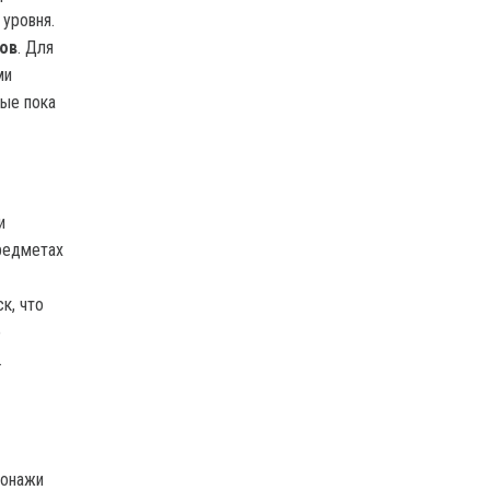
 уровня.
ов
. Для
ми
ные пока
и
предметах
к, что
о
.
сонажи