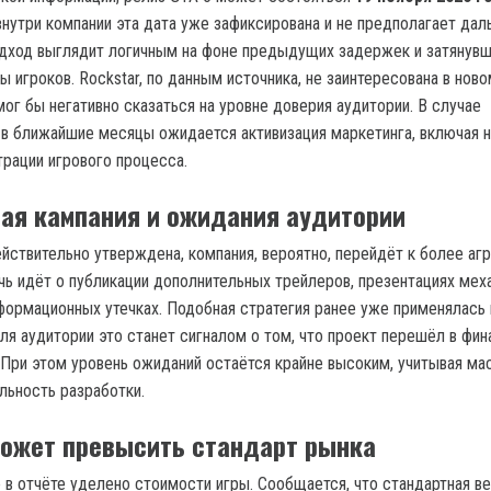
внутри компании эта дата уже зафиксирована и не предполагает да
одход выглядит логичным на фоне предыдущих задержек и затянув
 игроков. Rockstar, по данным источника, не заинтересована в нов
ог бы негативно сказаться на уровне доверия аудитории. В случае
 в ближайшие месяцы ожидается активизация маркетинга, включая 
рации игрового процесса.
ая кампания и ожидания аудитории
ействительно утверждена, компания, вероятно, перейдёт к более аг
чь идёт о публикации дополнительных трейлеров, презентациях меха
ормационных утечках. Подобная стратегия ранее уже применялась 
Для аудитории это станет сигналом о том, что проект перешёл в фи
 При этом уровень ожиданий остаётся крайне высоким, учитывая м
льность разработки.
может превысить стандарт рынка
 в отчёте уделено стоимости игры. Сообщается, что стандартная в