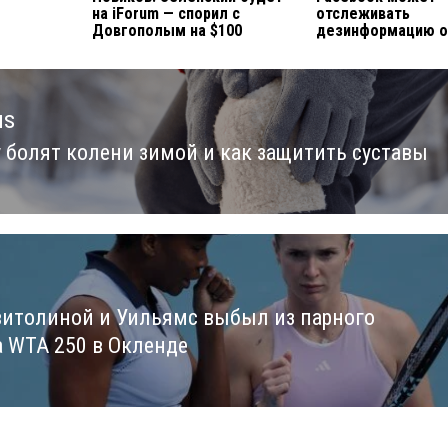
на iForum — спорил с
отслеживать
Довгополым на $100
дезинформацию о
us
 болят колени зимой и как защитить суставы
us
витолиной и Уильямс выбыл из парного
а WTA 250 в Окленде