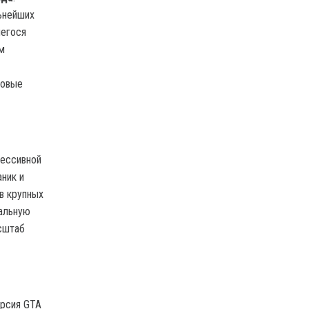
льнейших
шегося
ом
новые
рессивной
ник и
в крупных
нальную
асштаб
ерсия GTA