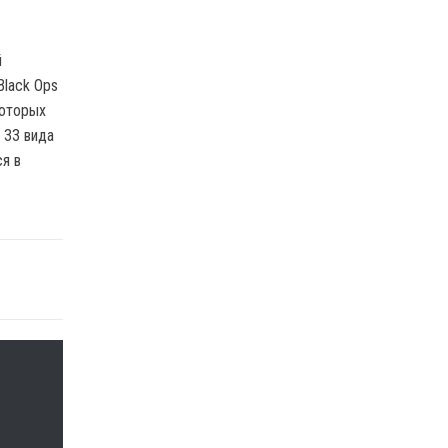
й
Black Ops
которых
 33 вида
я в