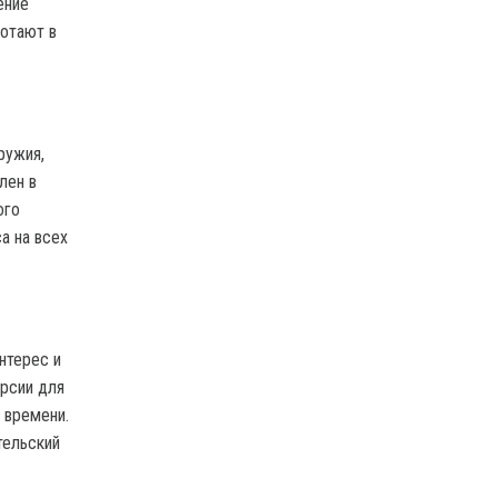
ение
ботают в
ружия,
лен в
ого
а на всех
нтерес и
ерсии для
 времени.
тельский