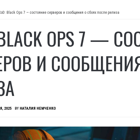
CoD: Black Ops 7 — состояние серверов и сообщения о сбоях после релиза
 BLACK OPS 7 — СО
ЕРОВ И СООБЩЕНИЯ
ЗА
Я, 2025
BY
НАТАЛИЯ НЕМЧЕНКО