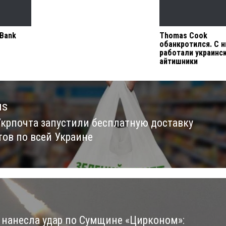
tBank
Thomas Cook
обанкротился. С 
работали украинс
айтишники
us
Укрпочта запустили бесплатную доставку
us
тов по всей Украине
 нанесла удар по Сумщине «Цирконом»: