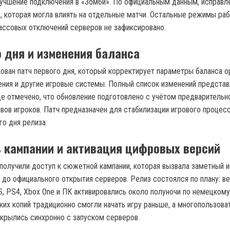
лучшение подключения в «Зомби». По официальным данным, исправл
, которая могла влиять на отдельные матчи. Остальные режимы ра
ссовых отключений серверов не зафиксировано.
о дня и изменения баланса
кован патч первого дня, который корректирует параметры баланса о
ния и другие игровые системы. Полный список изменений представ
 где отмечено, что обновление подготовлено с учётом предварительн
вов игроков. Патч предназначен для стабилизации игрового процесс
го дня релиза.
 кампании и активация цифровых версий
 получили доступ к сюжетной кампании, которая вызвала заметный и
 до официального открытия серверов. Релиз состоялся по плану: в
S, PS4, Xbox One и ПК активировались около полуночи по немецкому
их копий традиционно смогли начать игру раньше, а многопользова
крылись синхронно с запуском серверов.