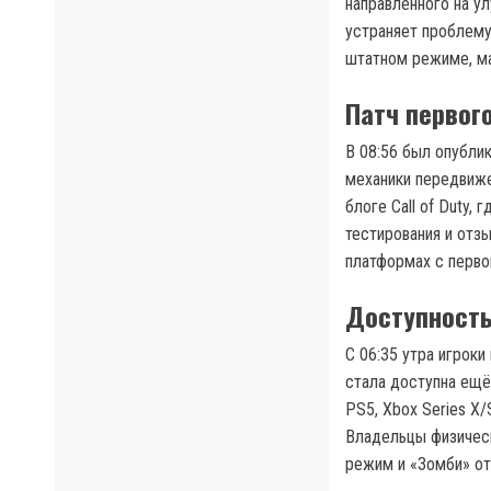
направленного на у
устраняет проблему
штатном режиме, ма
Патч первог
В 08:56 был опубли
механики передвиже
блоге Call of Duty,
тестирования и отзы
платформах с перво
Доступность
С 06:35 утра игроки
стала доступна ещё
PS5, Xbox Series X/
Владельцы физическ
режим и «Зомби» от