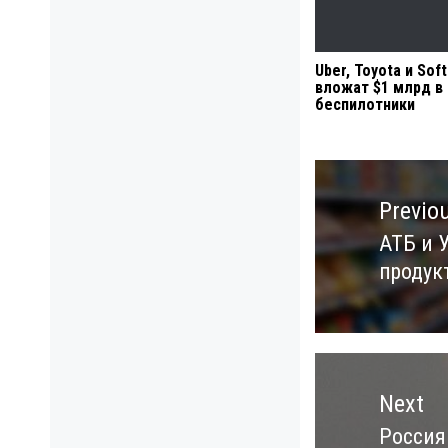
Uber, Toyota и Sof
вложат $1 млрд в
беспилотники
Навигация
по
Previo
записям
АТБ и 
Previo
продук
post:
Next
Россия
Next