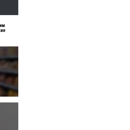
ним
кие