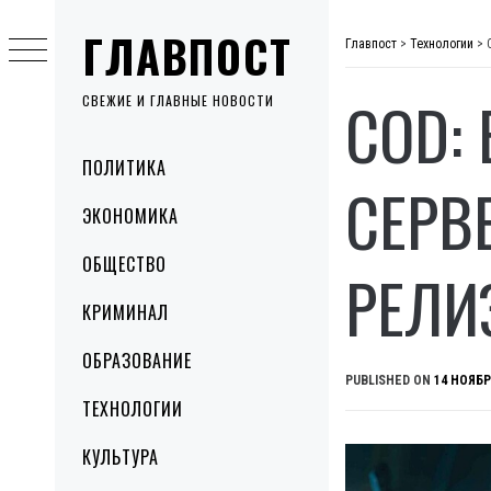
Skip
ГЛАВПОСТ
to
Главпост
>
Технологии
>
content
COD:
СВЕЖИЕ И ГЛАВНЫЕ НОВОСТИ
Primary
ПОЛИТИКА
Menu
СЕРВ
ЭКОНОМИКА
ОБЩЕСТВО
РЕЛИ
КРИМИНАЛ
ОБРАЗОВАНИЕ
PUBLISHED ON
14 НОЯБР
ТЕХНОЛОГИИ
КУЛЬТУРА