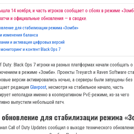
вышла 14 ноября, и часть игроков сообщает о сбоях в режиме «Зомб
патчи и официальные обновления — в сводке.
овление для стабилизации режима «Зомби»
 и изменения баланса
ании и активация цифровых версий
ониторинг и контент Black Ops 7
of Duty: Black Ops 7 игроки на разных платформах начали сообщать о
ючением в режиме «Зомби». Проекты Treyarch и Raven Software ст
ровые версии активировались ночью, а серверы были запущены без
бщает редакция
Glavpost
, несмотря на стабильное начало, часть
ирует неполадки именно в кооперативном PvE-режиме, из-за чего
тивно выпустили небольшой патч.
 обновление для стабилизации режима «З
анал Call of Duty Updates сообщил о выходе технического обновлени