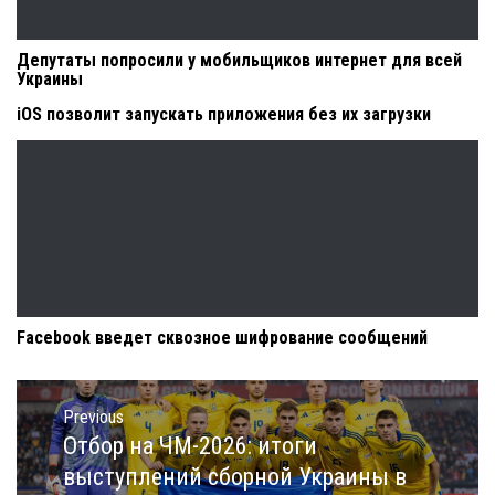
Депутаты попросили у мобильщиков интернет для всей
Украины
iOS позволит запускать приложения без их загрузки
Facebook введет сквозное шифрование сообщений
Навигация
по
Previous
записям
Отбор на ЧМ-2026: итоги
Previous
post:
выступлений сборной Украины в