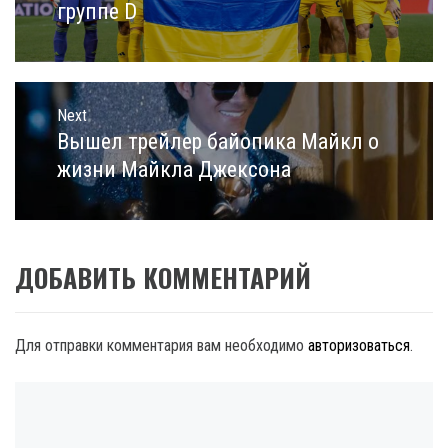
группе D
Next
Вышел трейлер байопика Майкл о
Next
post:
жизни Майкла Джексона
ДОБАВИТЬ КОММЕНТАРИЙ
Для отправки комментария вам необходимо
авторизоваться
.