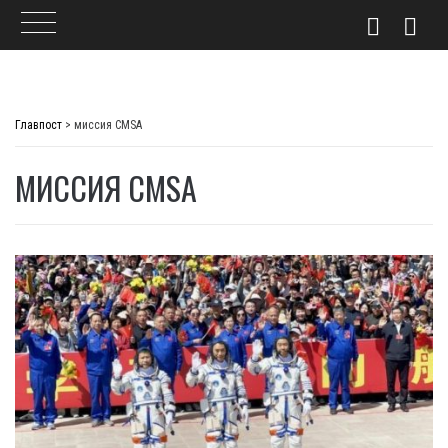
Skip
to
Главпост
>
миссия CMSA
content
МИССИЯ CMSA