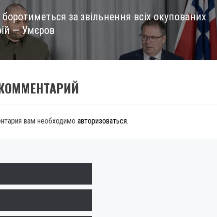
а боротиметься за звільнення всіх окупованих
рій — Умєров
 КОММЕНТАРИЙ
ентария вам необходимо
авторизоваться
.