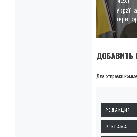
Next
Україн
Next
терито
post:
ДОБАВИТЬ
Для отправки комм
РЕДАКЦИЯ
РЕКЛАМА