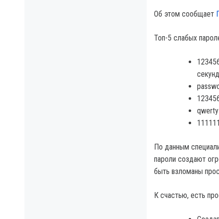
Об этом сообщает
Топ-5 слабых парол
123456
секунд
passwo
123456
qwerty
111111
По данным специали
пароли создают огр
быть взломаны про
К счастью, есть пр