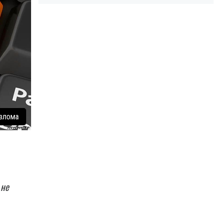
взлома
 не