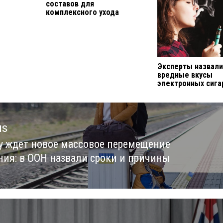
составов для
комплексного ухода
Эксперты назвал
вредные вкусы
электронных сига
us
у ждет новое массовое перемещение
us
ния: в ООН назвали сроки и причины