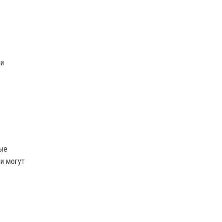
ли
бые
и могут