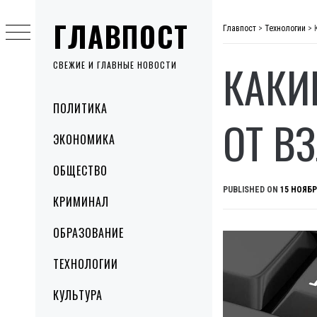
Skip
ГЛАВПОСТ
to
Главпост
>
Технологии
>
content
КАКИ
СВЕЖИЕ И ГЛАВНЫЕ НОВОСТИ
Primary
ПОЛИТИКА
Menu
ОТ В
ЭКОНОМИКА
ОБЩЕСТВО
PUBLISHED ON
15 НОЯБР
КРИМИНАЛ
ОБРАЗОВАНИЕ
ТЕХНОЛОГИИ
КУЛЬТУРА