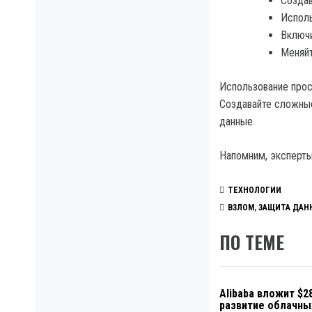
Создав
Исполь
Включи
Меняйт
Использование прост
Создавайте сложные
данные.
Напомним, эксперт
ТЕХНОЛОГИИ
ВЗЛОМ
,
ЗАЩИТА ДАН
ПО ТЕМЕ
Alibaba вложит $2
развитие облачны