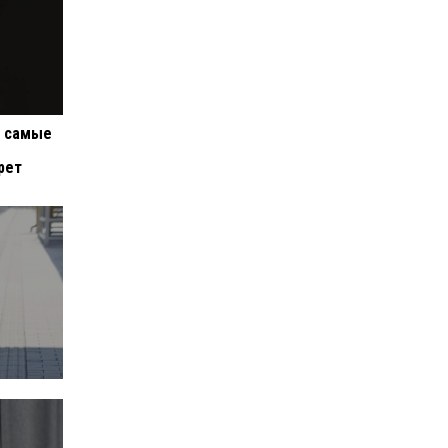
и самые
рет