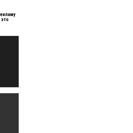
рекламу
к это