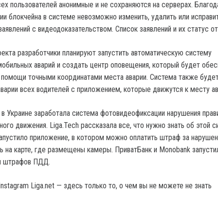
сех пользователей анонимные и не сохраняются на серверах. Благод
гии блокчейна в системе невозможно изменить, удалить или исправ
заявлений с видеодоказательством. Список заявлений и их статус о
оекта разработчики планируют запустить автоматическую систему
мобильных аварий и создать центр оповещения, который будет обес
помощи точными координатами места аварии. Система также буде
варии всех водителей с приложением, которые движутся к месту ав
 в Украине заработала система фотовидеофиксации нарушения прав
ого движения. Liga.Tech рассказала все, что нужно знать об этой с
пустило приложение, в котором можно оплатить штраф за наруше
ь на карте, где размещены камеры. ПриватБанк и Monobank запусти
ы штрафов ПДД.
nstagram Liga.net — здесь только то, о чем вы не можете не знать