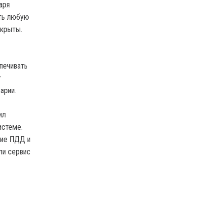
аря
ить любую
ткрыты.
печивать
т
арии.
ил
истеме.
ние ПДД и
ли сервис