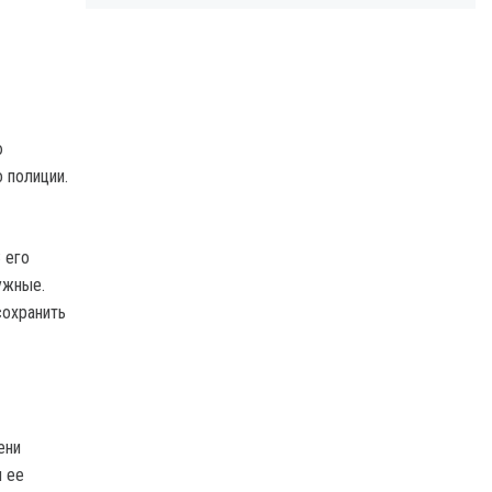
ю
 полиции.
 его
ужные.
сохранить
ени
и ее