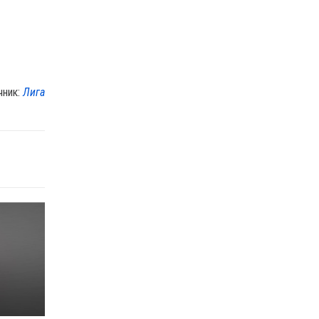
чник:
Лига