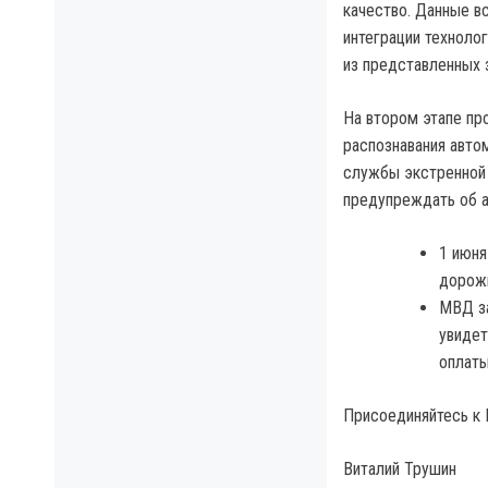
качество. Данные в
интеграции техноло
из представленных 
На втором этапе пр
распознавания авто
службы экстренной 
предупреждать об а
1 июня
дорожн
МВД за
увидет
оплат
Присоединяйтесь к I
Виталий Трушин