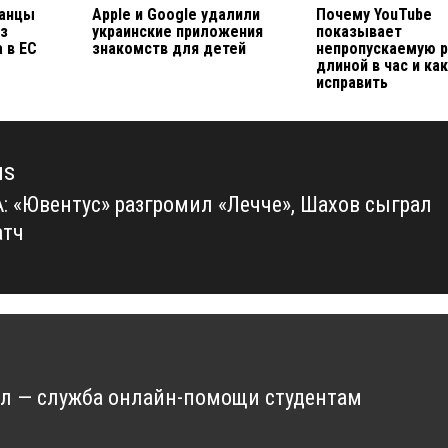
танцы
Apple и Google удалили
Почему YouTube
ез
украинские приложения
показывает
 в ЕС
знакомств для детей
непропускаемую 
длиной в час и ка
исправить
us
А: «Ювентус» разгромил «Лечче», Шахов сыграл
us
атч
ал — служба онлайн-помощи студентам